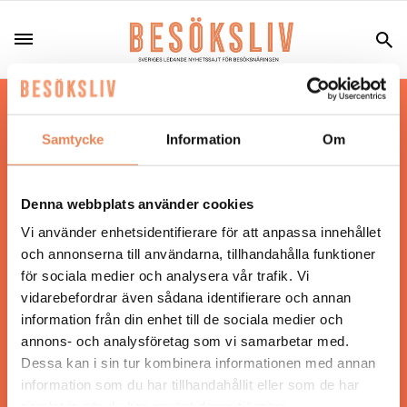
Hos oss läser du landets mest uppdaterade
nyheter och snackisar inom besöksnäringen.
Samtycke
Information
Om
Besöksliv i sin tryckta form är ett affärsmagasin
för ägare och ledare inom besöksnäringen.
Tidningen ges ut av
Visita
.
Denna webbplats använder cookies
Vi använder enhetsidentifierare för att anpassa innehållet
och annonserna till användarna, tillhandahålla funktioner
för sociala medier och analysera vår trafik. Vi
ANSVARIG UTGIVARE
vidarebefordrar även sådana identifierare och annan
Jonas Siljhammar
information från din enhet till de sociala medier och
annons- och analysföretag som vi samarbetar med.
Dessa kan i sin tur kombinera informationen med annan
UPPHOVSRÄTT
information som du har tillhandahållit eller som de har
samlat in när du har använt deras tjänster.