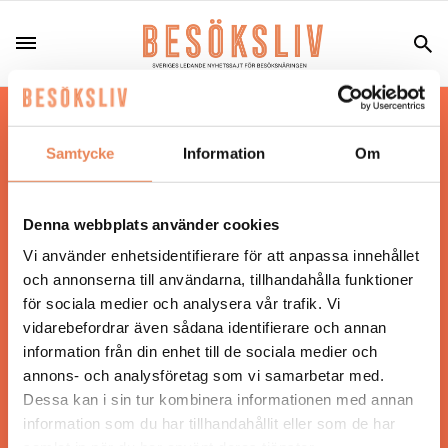
Hos oss läser du landets mest uppdaterade
nyheter och snackisar inom besöksnäringen.
Samtycke
Information
Om
Besöksliv i sin tryckta form är ett affärsmagasin
för ägare och ledare inom besöksnäringen.
Tidningen ges ut av
Visita
.
Denna webbplats använder cookies
Vi använder enhetsidentifierare för att anpassa innehållet
och annonserna till användarna, tillhandahålla funktioner
för sociala medier och analysera vår trafik. Vi
ANSVARIG UTGIVARE
vidarebefordrar även sådana identifierare och annan
Jonas Siljhammar
information från din enhet till de sociala medier och
annons- och analysföretag som vi samarbetar med.
Dessa kan i sin tur kombinera informationen med annan
UPPHOVSRÄTT
information som du har tillhandahållit eller som de har
samlat in när du har använt deras tjänster.