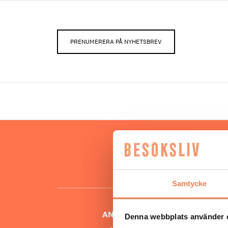
PRENUMERERA PÅ NYHETSBREV
Hos oss
besöksnär
o
Samtycke
ANSVARIG UTGIVARE
Denna webbplats använder 