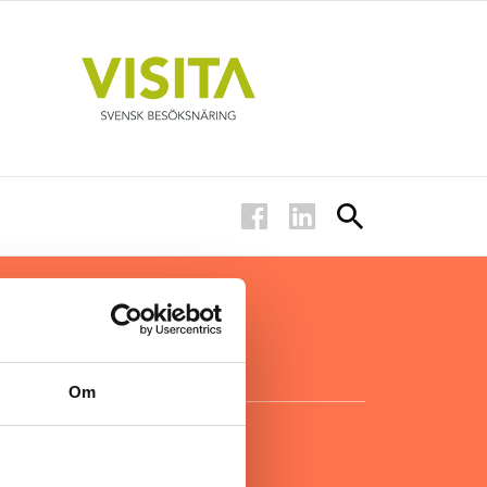
ar inom
för ägare
ta
.
Om
KONTAKT