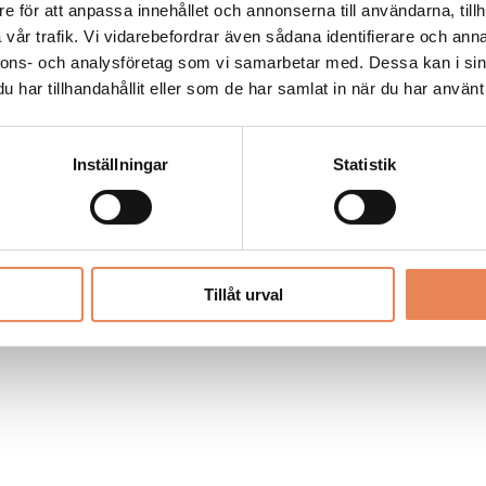
Allt material på besoksliv.se är skyddat
e för att anpassa innehållet och annonserna till användarna, tillh
enligt lagen om upphovsrätt.
vår trafik. Vi vidarebefordrar även sådana identifierare och anna
nnons- och analysföretag som vi samarbetar med. Dessa kan i sin
har tillhandahållit eller som de har samlat in när du har använt 
LIV
PRENUMERERA
ANNONSERA
Inställningar
Statistik
Tillåt urval