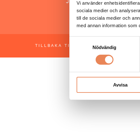
Jonas Siljhammar
Vi använder enhetsidentifierar
sociala medier och analysera 
till de sociala medier och a
med annan information som du 
Samtyckesval
TILLBAKA TILL TOPPEN
OM BESÖKS
Nödvändig
Avvisa