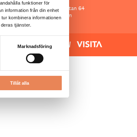
Besöksliv
andahålla funktioner för
Spoon, Brännkyrkagatan 64
n information från din enhet
118 23 Stockholm
 tur kombinera informationen
deras tjänster.
Marknadsföring
Tillåt alla