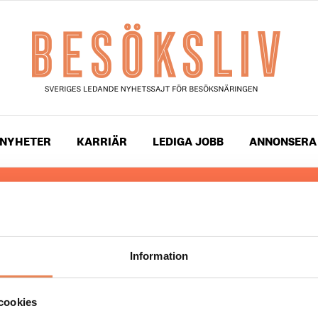
NYHETER
KARRIÄR
LEDIGA JOBB
ANNONSERA
 läser du landets mest uppdaterade nyheter och snackis
ingen. Besöksliv i sin tryckta form är ett affärsmagasin 
ch ledare inom besöksnäringen. Tidningen ges ut av
Visi
Information
UPPHOVSRÄTT
cookies