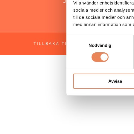
Jonas Siljhammar
Vi använder enhetsidentifierar
sociala medier och analysera 
till de sociala medier och a
med annan information som du 
Samtyckesval
TILLBAKA TILL TOPPEN
OM BESÖKS
Nödvändig
Avvisa