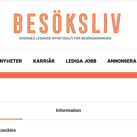
NYHETER
KARRIÄR
LEDIGA JOBB
ANNONSERA
 läser du landets mest uppdaterade nyheter och snackis
ingen. Besöksliv i sin tryckta form är ett affärsmagasin 
ch ledare inom besöksnäringen. Tidningen ges ut av
Visi
Information
UPPHOVSRÄTT
cookies