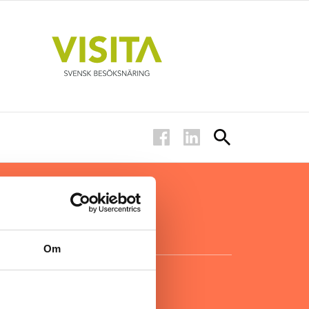
ar inom
för ägare
ta
.
Om
KONTAKT