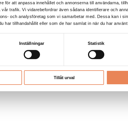
Allt material på besoksliv.se är skyddat
e för att anpassa innehållet och annonserna till användarna, tillh
enligt lagen om upphovsrätt.
vår trafik. Vi vidarebefordrar även sådana identifierare och anna
nnons- och analysföretag som vi samarbetar med. Dessa kan i sin
har tillhandahållit eller som de har samlat in när du har använt 
LIV
PRENUMERERA
ANNONSERA
Inställningar
Statistik
Tillåt urval