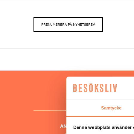
PRENUMERERA PÅ NYHETSBREV
Hos oss
besöksnär
o
Samtycke
ANSVARIG UTGIVARE
Denna webbplats använder 