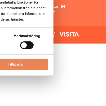
Besöksliv
andahålla funktioner för
Spoon, Brännkyrkagatan 64
n information från din enhet
118 23 Stockholm
 tur kombinera informationen
deras tjänster.
Marknadsföring
Tillåt alla