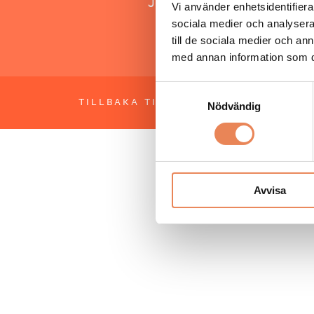
Jonas Siljhammar
Vi använder enhetsidentifierar
sociala medier och analysera 
till de sociala medier och a
med annan information som du 
Samtyckesval
TILLBAKA TILL TOPPEN
OM BESÖKS
Nödvändig
Avvisa