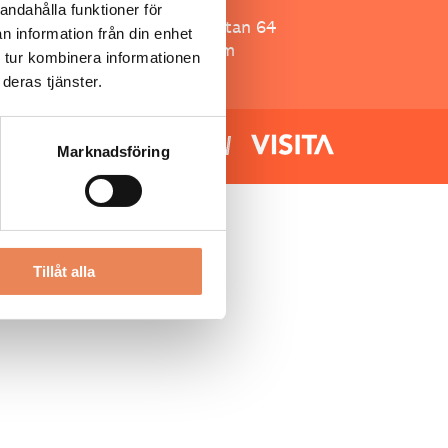
Besöksliv
andahålla funktioner för
Spoon, Brännkyrkagatan 64
n information från din enhet
118 23 Stockholm
 tur kombinera informationen
deras tjänster.
Marknadsföring
Tillåt alla