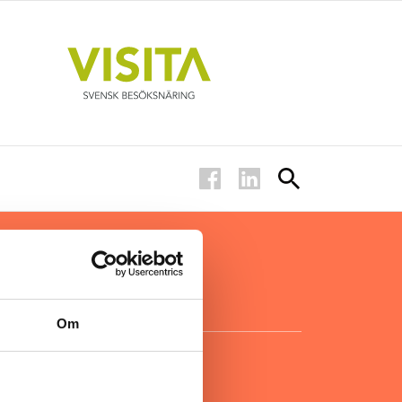
ar inom
för ägare
ta
.
Om
KONTAKT