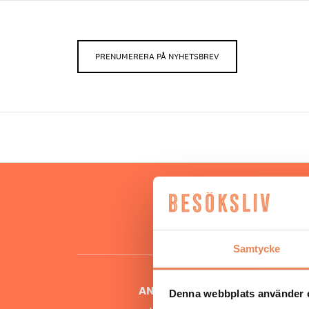
PRENUMERERA PÅ NYHETSBREV
Hos oss
besöksnär
o
Samtycke
ANSVARIG UTGIVARE
Denna webbplats använder 