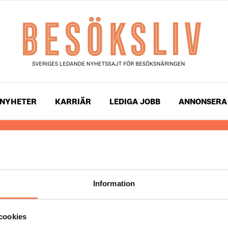
NYHETER
KARRIÄR
LEDIGA JOBB
ANNONSERA
 läser du landets mest uppdaterade nyheter och snackis
ingen. Besöksliv i sin tryckta form är ett affärsmagasin 
ch ledare inom besöksnäringen. Tidningen ges ut av
Visi
Information
UPPHOVSRÄTT
cookies