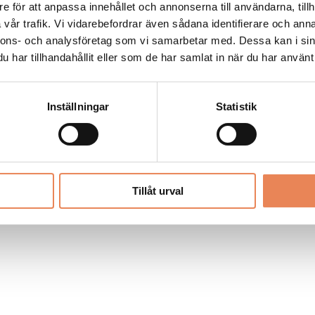
Allt material på besoksliv.se är skyddat
e för att anpassa innehållet och annonserna till användarna, tillh
enligt lagen om upphovsrätt.
vår trafik. Vi vidarebefordrar även sådana identifierare och anna
nnons- och analysföretag som vi samarbetar med. Dessa kan i sin
har tillhandahållit eller som de har samlat in när du har använt 
LIV
PRENUMERERA
ANNONSERA
Inställningar
Statistik
Tillåt urval