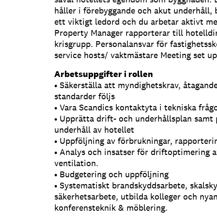
håller i förebyggande och akut underhåll, 
ett viktigt ledord och du arbetar aktivt med
Property Manager rapporterar till hotelldi
krisgrupp. Personalansvar för fastighetss
service hosts/ vaktmästare Meeting set up
Arbetsuppgifter i rollen
• Säkerställa att myndighetskrav, åtagand
standarder följs
• Vara Scandics kontaktyta i tekniska frå
• Upprätta drift- och underhållsplan samt 
underhåll av hotellet
• Uppföljning av förbrukningar, rapporteri
• Analys och insatser för driftoptimering
ventilation.
• Budgetering och uppföljning
• Systematiskt brandskyddsarbete, skalsk
säkerhetsarbete, utbilda kolleger och nya
konferensteknik & möblering.