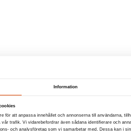
os mina medarbetare, ge dem verktyg att växa och nå sina
Information
cookies
e för att anpassa innehållet och annonserna till användarna, tillh
vår trafik. Vi vidarebefordrar även sådana identifierare och anna
nnons- och analysföretag som vi samarbetar med. Dessa kan i sin