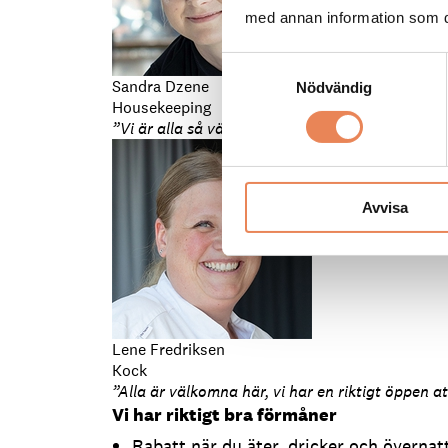
med annan information som du 
Samtyckesval
Sandra Dzene
Nödvändig
Housekeeping
”Vi är alla så vänliga mot varandra, alla känner
Avvisa
Lene Fredriksen
Kock
”Alla är välkomna här, vi har en riktigt öppen a
Vi har riktigt bra förmåner
Rabatt när du äter, dricker och övernat