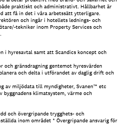
både praktiskt och administrativt. Hållbarhet är
 att få in det i våra arbetssätt ytterligare.
rektören och ingår i hotellets lednings- och
kötare/-tekniker inom Property Services och
.
en i hyresavtal samt att Scandics koncept och
gor och gränsdragning gentemot hyresvärden
planera och delta i utförandet av daglig drift och
ng av miljödata till myndigheter, Svanen™ etc
 av byggnadens klimatsystem, värme och
ydd och övergripande trygghets- och
nställda inom området * Övergripande ansvarig för