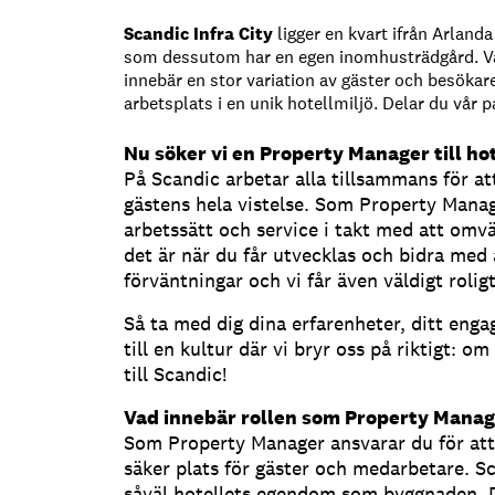
Scandic Infra City
ligger en kvart ifrån Arlan
som dessutom har en egen inomhusträdgård. Vår
innebär en stor variation av gäster och besöka
arbetsplats i en unik hotellmiljö. Delar du vår 
Nu söker vi en Property Manager till hot
På Scandic arbetar alla tillsammans för at
gästens hela vistelse. Som Property Manage
arbetssätt och service i takt med att omv
det är när du får utvecklas och bidra med 
förväntningar och vi får även väldigt rolig
Så ta med dig dina erfarenheter, ditt engag
till en kultur där vi bryr oss på riktigt: 
till Scandic!
Vad innebär rollen som Property Manag
Som Property Manager ansvarar du för att h
säker plats för gäster och medarbetare. Sc
såväl hotellets egendom som byggnaden. D