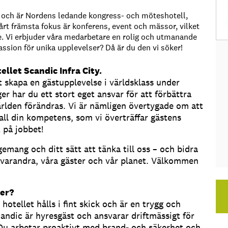
da och är Nordens ledande kongress- och möteshotell,
t främsta fokus är konferens, event och mässor, vilket
re. Vi erbjuder våra medarbetare en rolig och utmanande
passion för unika upplevelser? Då är du den vi söker!
ellet Scandic Infra City.
t skapa en gästupplevelse i världsklass under
r har du ett stort eget ansvar för att förbättra
ärlden förändras. Vi är nämligen övertygade om att
all din kompetens, som vi överträffar gästens
t på jobbet!
emang och ditt sätt att tänka till oss – och bidra
om varandra, våra gäster och vår planet. Välkommen
er?
otellet hålls i fint skick och är en trygg och
andic är hyresgäst och ansvarar driftmässigt för
u arbetar proaktivt med brand- och säkerhet och