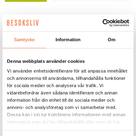
FLER LEDIGA JOBB
Samtycke
Information
Om
Denna webbplats använder cookies
Vi använder enhetsidentifierare för att anpassa innehållet
och annonserna till användarna, tillhandahålla funktioner
General
för sociala medier och analysera vår trafik. Vi
Manager/Hotelldirektör
vidarebefordrar även sådana identifierare och annan
information från din enhet till de sociala medier och
Arbetsgivare: Quality Hotel Grand
annons- och analysföretag som vi samarbetar med.
Placeringsort: Falun
Dessa kan i sin tur kombinera informationen med annan
Sista ansökningsdag: 2026-09-04
information som du har tillhandahållit eller som de har
samlat in när du har använt deras tjänster.
LÄS MER