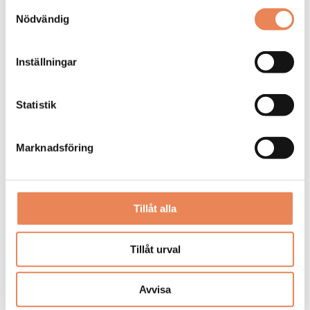
Samtyckesval
Nödvändig
DAGAR KVAR:
27
Inställningar
Statistik
Marknadsföring
Tillåt alla
Kock
Tillåt urval
Arbetsgivare: Smådalarö Gård Hotell & Spa
Placeringsort: Dalarö
Avvisa
Sista ansökningsdag: 2026-08-30