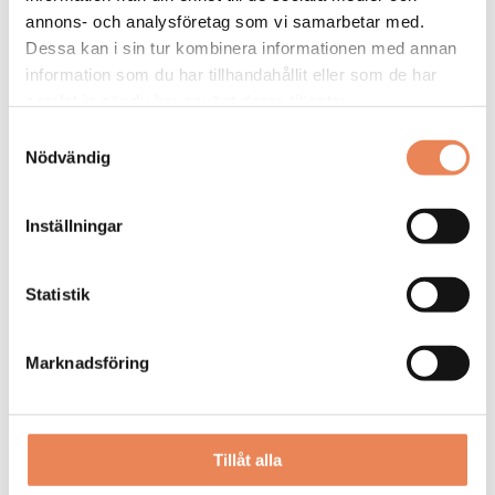
annons- och analysföretag som vi samarbetar med.
Dessa kan i sin tur kombinera informationen med annan
information som du har tillhandahållit eller som de har
samlat in när du har använt deras tjänster.
Kock
Samtyckesval
Nödvändig
Arbetsgivare: Smådalarö Gård Hotell & Spa
Placeringsort: Dalarö
Inställningar
Sista ansökningsdag: 2026-08-30
LÄS MER
Statistik
DAGAR KVAR:
20
Marknadsföring
Tillåt alla