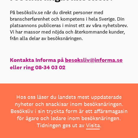
På besöksliv.se når du direkt personer med
branscherfarenhet och kompetens i hela Sverige. Din
platsannons publiceras i minst ett av våra nyhetsbrev.
Vi har massor med nöjda och återkommande kunder,
från alla delar av besöksnäringen.
Kontakta Informa på
besoksliv@informa.se
eller ring 08-34 03 02
Hos oss läser du landets mest uppdaterade
nyheter och snackisar inom besöksnäringen.
Besöksliv i sin tryckta form är ett affärsmagasin
för ägare och ledare inom besöksnäringen.
Tidningen ges ut av
Visita
.