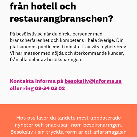
från hotell och
restaurangbranschen?
På besöksliv.se når du direkt personer med
branscherfarenhet och kompetens i hela Sverige. Din
platsannons publiceras i minst ett av våra nyhetsbrev.
Vi har massor med nöjda och återkommande kunder,
från alla delar av besöksnäringen.
Kontakta Informa på
besoksliv@informa.se
eller ring 08-34 03 02
Hos oss läser du landets mest uppdaterade
nyheter och snackisar inom besöksnäringen.
Besöksliv i sin tryckta form är ett affärsmagasin