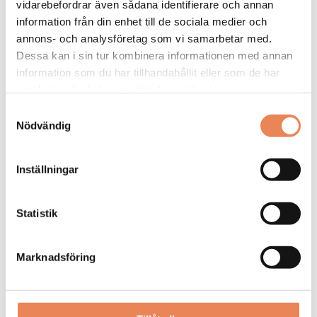
vidarebefordrar även sådana identifierare och annan
information från din enhet till de sociala medier och
annons- och analysföretag som vi samarbetar med.
Dessa kan i sin tur kombinera informationen med annan
information som du har tillhandahållit eller som de har
samlat in när du har använt deras tjänster.
Samtyckesval
Nödvändig
Kock
Arbetsgivare: Smådalarö Gård Hotell & Spa
Inställningar
Placeringsort: Dalarö
Sista ansökningsdag: 2026-08-30
Statistik
LÄS MER
Marknadsföring
DAGAR KVAR:
20