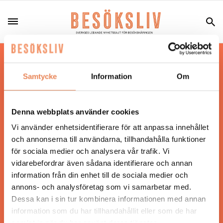
Hos oss läser du landets mest uppdaterade
nyheter och snackisar inom besöksnäringen.
Samtycke
Information
Om
Besöksliv i sin tryckta form är ett affärsmagasin
för ägare och ledare inom besöksnäringen.
Tidningen ges ut av
Visita
.
Denna webbplats använder cookies
Vi använder enhetsidentifierare för att anpassa innehållet
och annonserna till användarna, tillhandahålla funktioner
för sociala medier och analysera vår trafik. Vi
ANSVARIG UTGIVARE
vidarebefordrar även sådana identifierare och annan
Jonas Siljhammar
information från din enhet till de sociala medier och
annons- och analysföretag som vi samarbetar med.
Dessa kan i sin tur kombinera informationen med annan
UPPHOVSRÄTT
information som du har tillhandahållit eller som de har
samlat in när du har använt deras tjänster.