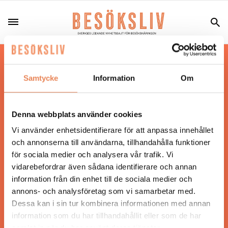
Hos oss läser du landets mest uppdaterade
nyheter och snackisar inom besöksnäringen.
Samtycke
Information
Om
Besöksliv i sin tryckta form är ett affärsmagasin
för ägare och ledare inom besöksnäringen.
Tidningen ges ut av
Visita
.
Denna webbplats använder cookies
Vi använder enhetsidentifierare för att anpassa innehållet
och annonserna till användarna, tillhandahålla funktioner
för sociala medier och analysera vår trafik. Vi
ANSVARIG UTGIVARE
vidarebefordrar även sådana identifierare och annan
Jonas Siljhammar
information från din enhet till de sociala medier och
annons- och analysföretag som vi samarbetar med.
Dessa kan i sin tur kombinera informationen med annan
UPPHOVSRÄTT
information som du har tillhandahållit eller som de har
samlat in när du har använt deras tjänster.