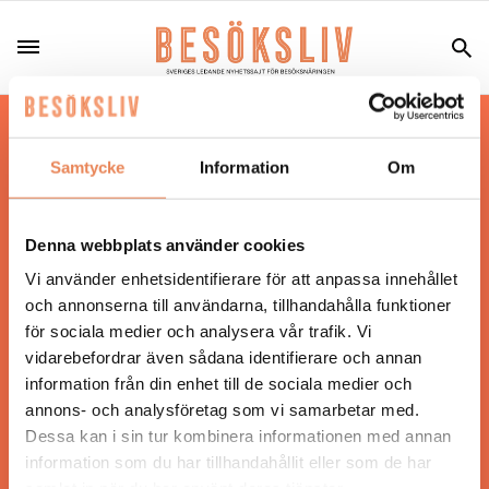
Hos oss läser du landets mest uppdaterade
nyheter och snackisar inom besöksnäringen.
Samtycke
Information
Om
Besöksliv i sin tryckta form är ett affärsmagasin
för ägare och ledare inom besöksnäringen.
Tidningen ges ut av
Visita
.
Denna webbplats använder cookies
Vi använder enhetsidentifierare för att anpassa innehållet
och annonserna till användarna, tillhandahålla funktioner
för sociala medier och analysera vår trafik. Vi
ANSVARIG UTGIVARE
vidarebefordrar även sådana identifierare och annan
Jonas Siljhammar
information från din enhet till de sociala medier och
annons- och analysföretag som vi samarbetar med.
Dessa kan i sin tur kombinera informationen med annan
UPPHOVSRÄTT
information som du har tillhandahållit eller som de har
samlat in när du har använt deras tjänster.