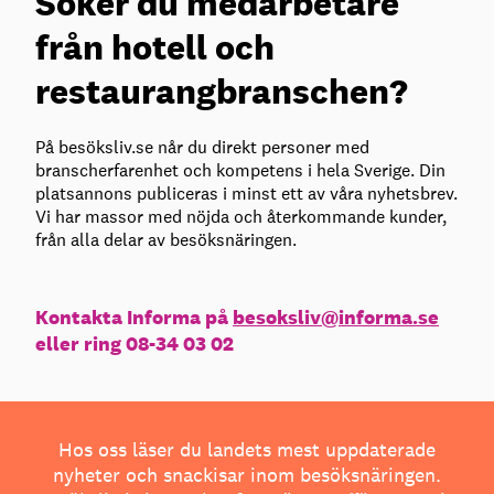
Söker du medarbetare
från hotell och
restaurangbranschen?
På besöksliv.se når du direkt personer med
branscherfarenhet och kompetens i hela Sverige. Din
platsannons publiceras i minst ett av våra nyhetsbrev.
Vi har massor med nöjda och återkommande kunder,
från alla delar av besöksnäringen.
Kontakta Informa på
besoksliv@informa.se
eller ring 08-34 03 02
Hos oss läser du landets mest uppdaterade
nyheter och snackisar inom besöksnäringen.