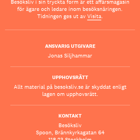
Besöksliv i sin tryckta form är ett affärsmagasin
för ägare och ledare inom besöksnäringen.
Tidningen ges ut av
Visita
.
ANSVARIG UTGIVARE
Jonas Siljhammar
UPPHOVSRÄTT
Allt material på besoksliv.se är skyddat enligt
lagen om upphovsrätt.
KONTAKT
Besöksliv
Spoon, Brännkyrkagatan 64
118 23 Stockholm