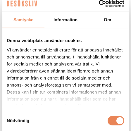
Samtycke
Information
Om
General
Denna webbplats använder cookies
Manager/Hotelldirektör
Vi använder enhetsidentifierare för att anpassa innehållet
och annonserna till användarna, tillhandahålla funktioner
Arbetsgivare: Quality Hotel Grand
för sociala medier och analysera vår trafik. Vi
Placeringsort: Falun
vidarebefordrar även sådana identifierare och annan
information från din enhet till de sociala medier och
Sista ansökningsdag: 2026-09-04
annons- och analysföretag som vi samarbetar med.
LÄS MER
Dessa kan i sin tur kombinera informationen med annan
information som du har tillhandahållit eller som de har
DAGAR KVAR:
samlat in när du har använt deras tjänster.
28
Samtyckesval
Nödvändig