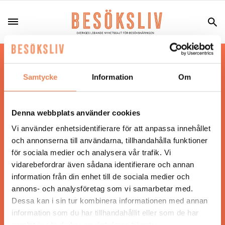
Hos oss läser du landets mest uppdaterade
nyheter och snackisar inom besöksnäringen.
Samtycke
Information
Om
Besöksliv i sin tryckta form är ett affärsmagasin
för ägare och ledare inom besöksnäringen.
Tidningen ges ut av
Visita
.
Denna webbplats använder cookies
Vi använder enhetsidentifierare för att anpassa innehållet
och annonserna till användarna, tillhandahålla funktioner
för sociala medier och analysera vår trafik. Vi
ANSVARIG UTGIVARE
vidarebefordrar även sådana identifierare och annan
Jonas Siljhammar
information från din enhet till de sociala medier och
annons- och analysföretag som vi samarbetar med.
Dessa kan i sin tur kombinera informationen med annan
UPPHOVSRÄTT
information som du har tillhandahållit eller som de har
samlat in när du har använt deras tjänster.