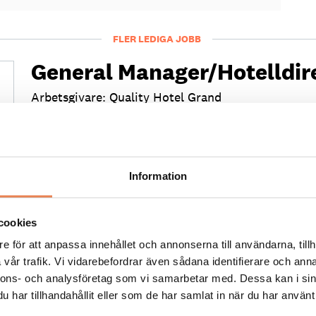
FLER LEDIGA JOBB
General Manager/Hotelldir
Arbetsgivare: Quality Hotel Grand
Placeringsort: Falun
Sista ansökningsdag: 2026-09-04
LÄS MER
Information
cookies
e för att anpassa innehållet och annonserna till användarna, tillh
vår trafik. Vi vidarebefordrar även sådana identifierare och anna
nnons- och analysföretag som vi samarbetar med. Dessa kan i sin
Kock
har tillhandahållit eller som de har samlat in när du har använt 
Arbetsgivare: Smådalarö Gård Hotell & Spa