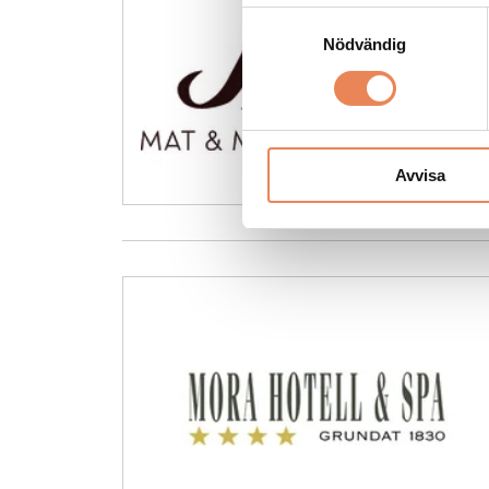
Samtyckesval
Nödvändig
Avvisa