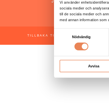
Jonas Siljhammar
Vi använder enhetsidentifierar
sociala medier och analysera 
till de sociala medier och a
med annan information som du 
Samtyckesval
TILLBAKA TILL TOPPEN
OM BESÖKS
Nödvändig
Avvisa