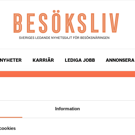
NYHETER
KARRIÄR
LEDIGA JOBB
ANNONSERA
 läser du landets mest uppdaterade nyheter och snackis
ingen. Besöksliv i sin tryckta form är ett affärsmagasin 
ch ledare inom besöksnäringen. Tidningen ges ut av
Visi
Information
UPPHOVSRÄTT
cookies