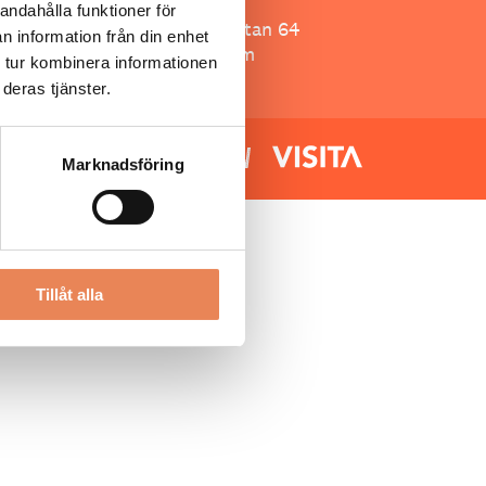
Besöksliv
andahålla funktioner för
Spoon, Brännkyrkagatan 64
n information från din enhet
118 23 Stockholm
 tur kombinera informationen
deras tjänster.
Marknadsföring
Tillåt alla