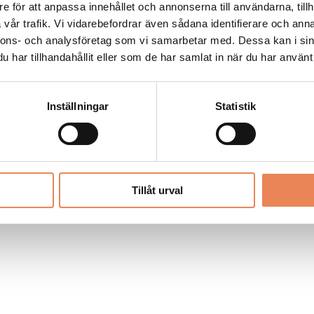
Allt material på besoksliv.se är skyddat
e för att anpassa innehållet och annonserna till användarna, tillh
enligt lagen om upphovsrätt.
vår trafik. Vi vidarebefordrar även sådana identifierare och anna
nnons- och analysföretag som vi samarbetar med. Dessa kan i sin
har tillhandahållit eller som de har samlat in när du har använt 
LIV
PRENUMERERA
ANNONSERA
Inställningar
Statistik
Tillåt urval