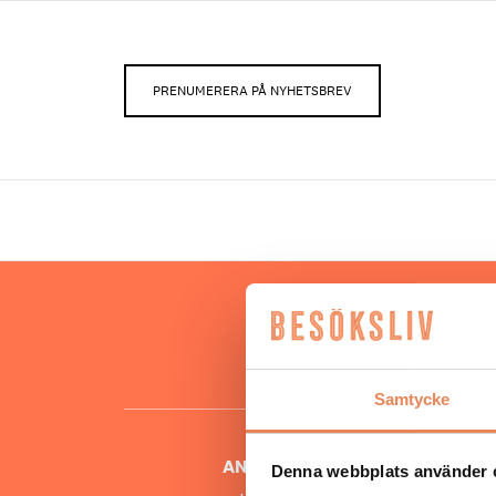
PRENUMERERA PÅ NYHETSBREV
Hos oss
besöksnär
o
Samtycke
ANSVARIG UTGIVARE
Denna webbplats använder 