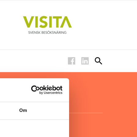
ar inom
för ägare
ta
.
Om
KONTAKT