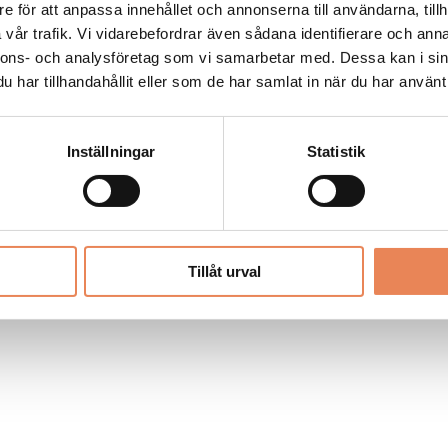
Allt material på besoksliv.se är skyddat
e för att anpassa innehållet och annonserna till användarna, tillh
enligt lagen om upphovsrätt.
vår trafik. Vi vidarebefordrar även sådana identifierare och anna
nnons- och analysföretag som vi samarbetar med. Dessa kan i sin
har tillhandahållit eller som de har samlat in när du har använt 
LIV
PRENUMERERA
ANNONSERA
Inställningar
Statistik
Tillåt urval