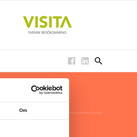
ar inom
för ägare
ta
.
Om
KONTAKT