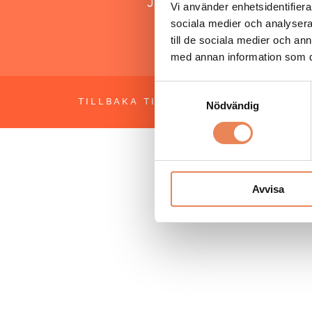
Jonas Siljhammar
Vi använder enhetsidentifierar
sociala medier och analysera 
till de sociala medier och a
med annan information som du 
Samtyckesval
TILLBAKA TILL TOPPEN
OM BESÖKS
Nödvändig
Avvisa