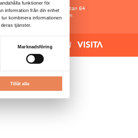
Besöksliv
andahålla funktioner för
Spoon, Brännkyrkagatan 64
n information från din enhet
118 23 Stockholm
 tur kombinera informationen
deras tjänster.
Marknadsföring
Tillåt alla