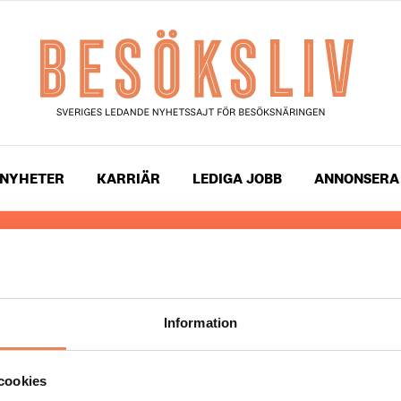
NYHETER
KARRIÄR
LEDIGA JOBB
ANNONSERA
 läser du landets mest uppdaterade nyheter och snackis
ingen. Besöksliv i sin tryckta form är ett affärsmagasin 
ch ledare inom besöksnäringen. Tidningen ges ut av
Visi
Information
UPPHOVSRÄTT
cookies