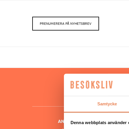
PRENUMERERA PÅ NYHETSBREV
Hos oss
besöksnär
o
Samtycke
ANSVARIG UTGIVARE
Denna webbplats använder 