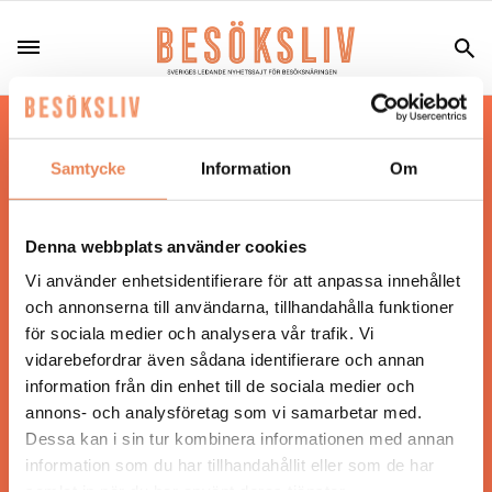
Hos oss läser du landets mest uppdaterade
nyheter och snackisar inom besöksnäringen.
Samtycke
Information
Om
Besöksliv i sin tryckta form är ett affärsmagasin
för ägare och ledare inom besöksnäringen.
Tidningen ges ut av
Visita
.
Denna webbplats använder cookies
Vi använder enhetsidentifierare för att anpassa innehållet
och annonserna till användarna, tillhandahålla funktioner
för sociala medier och analysera vår trafik. Vi
ANSVARIG UTGIVARE
vidarebefordrar även sådana identifierare och annan
Jonas Siljhammar
information från din enhet till de sociala medier och
annons- och analysföretag som vi samarbetar med.
Dessa kan i sin tur kombinera informationen med annan
UPPHOVSRÄTT
information som du har tillhandahållit eller som de har
samlat in när du har använt deras tjänster.