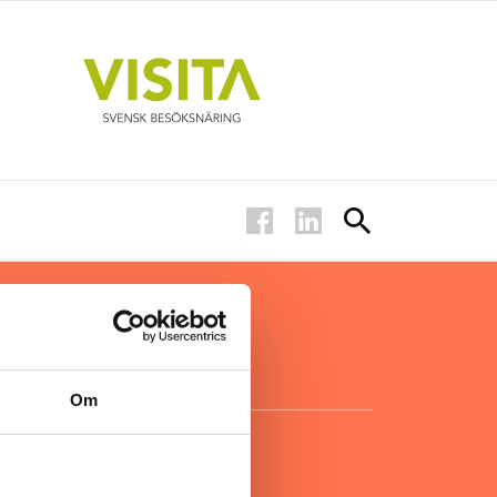
ar inom
för ägare
ta
.
Om
KONTAKT