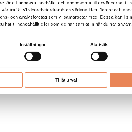
Allt material på besoksliv.se är skyddat
e för att anpassa innehållet och annonserna till användarna, tillh
enligt lagen om upphovsrätt.
vår trafik. Vi vidarebefordrar även sådana identifierare och anna
nnons- och analysföretag som vi samarbetar med. Dessa kan i sin
har tillhandahållit eller som de har samlat in när du har använt 
LIV
PRENUMERERA
ANNONSERA
Inställningar
Statistik
Tillåt urval