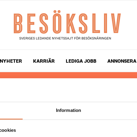
NYHETER
KARRIÄR
LEDIGA JOBB
ANNONSERA
 läser du landets mest uppdaterade nyheter och snackis
ingen. Besöksliv i sin tryckta form är ett affärsmagasin 
ch ledare inom besöksnäringen. Tidningen ges ut av
Visi
Information
UPPHOVSRÄTT
cookies