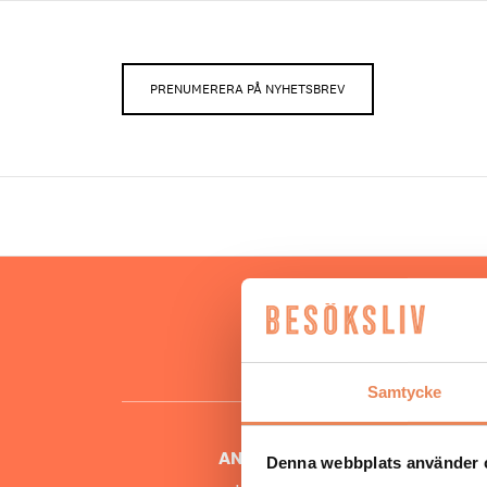
PRENUMERERA PÅ NYHETSBREV
Hos oss
besöksnär
o
Samtycke
ANSVARIG UTGIVARE
Denna webbplats använder 