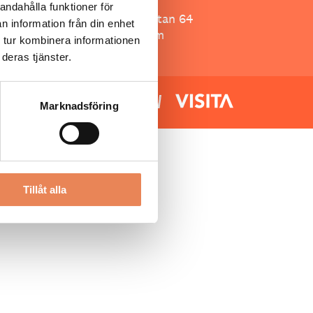
Besöksliv
andahålla funktioner för
Spoon, Brännkyrkagatan 64
n information från din enhet
118 23 Stockholm
 tur kombinera informationen
deras tjänster.
Marknadsföring
Tillåt alla