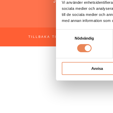
Jonas Siljhammar
Vi använder enhetsidentifierar
sociala medier och analysera 
till de sociala medier och a
med annan information som du 
Samtyckesval
TILLBAKA TILL TOPPEN
OM BESÖKS
Nödvändig
Avvisa