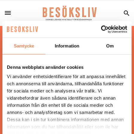
Hos oss läser du landets mest uppdaterade
nyheter och snackisar inom besöksnäringen.
Samtycke
Information
Om
Besöksliv i sin tryckta form är ett affärsmagasin
för ägare och ledare inom besöksnäringen.
Tidningen ges ut av
Visita
.
Denna webbplats använder cookies
Vi använder enhetsidentifierare för att anpassa innehållet
och annonserna till användarna, tillhandahålla funktioner
för sociala medier och analysera vår trafik. Vi
ANSVARIG UTGIVARE
vidarebefordrar även sådana identifierare och annan
Jonas Siljhammar
information från din enhet till de sociala medier och
annons- och analysföretag som vi samarbetar med.
Dessa kan i sin tur kombinera informationen med annan
UPPHOVSRÄTT
information som du har tillhandahållit eller som de har
samlat in när du har använt deras tjänster.