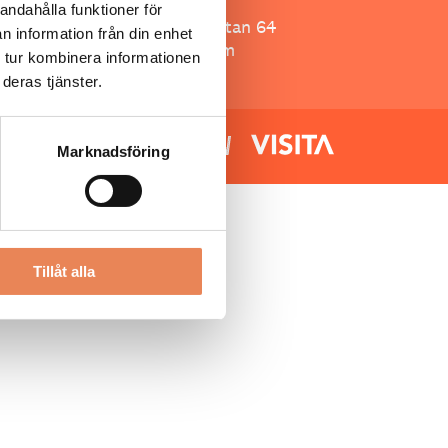
Besöksliv
andahålla funktioner för
Spoon, Brännkyrkagatan 64
n information från din enhet
118 23 Stockholm
 tur kombinera informationen
deras tjänster.
Marknadsföring
Tillåt alla