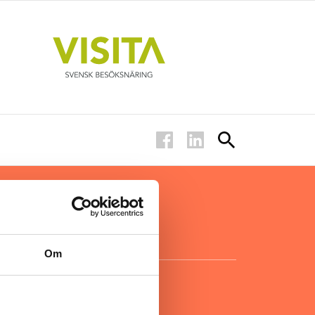
ar inom
för ägare
ta
.
Om
KONTAKT