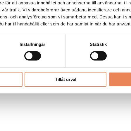
Allt material på besoksliv.se är skyddat
e för att anpassa innehållet och annonserna till användarna, tillh
enligt lagen om upphovsrätt.
vår trafik. Vi vidarebefordrar även sådana identifierare och anna
nnons- och analysföretag som vi samarbetar med. Dessa kan i sin
har tillhandahållit eller som de har samlat in när du har använt 
LIV
PRENUMERERA
ANNONSERA
Inställningar
Statistik
Tillåt urval