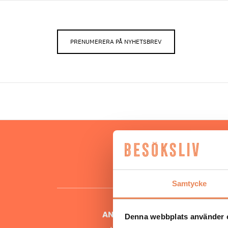
PRENUMERERA PÅ NYHETSBREV
Hos oss
besöksnär
o
Samtycke
ANSVARIG UTGIVARE
Denna webbplats använder 