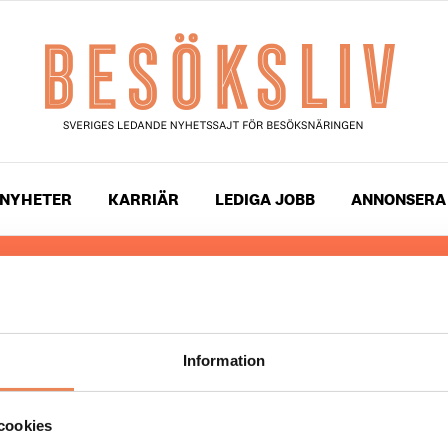
NYHETER
KARRIÄR
LEDIGA JOBB
ANNONSERA
 läser du landets mest uppdaterade nyheter och snackis
ingen. Besöksliv i sin tryckta form är ett affärsmagasin 
ch ledare inom besöksnäringen. Tidningen ges ut av
Visi
Information
UPPHOVSRÄTT
cookies