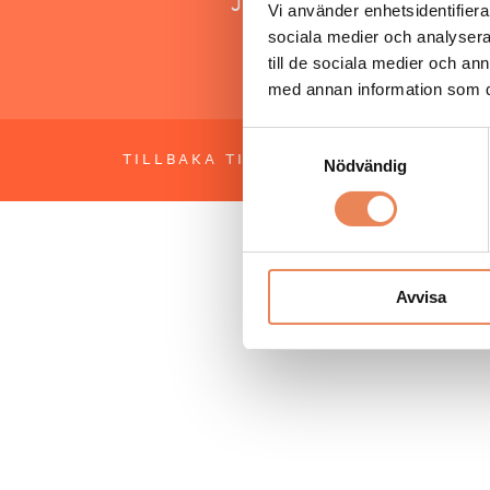
Jonas Siljhammar
Vi använder enhetsidentifierar
sociala medier och analysera 
till de sociala medier och a
med annan information som du 
Samtyckesval
TILLBAKA TILL TOPPEN
OM BESÖKS
Nödvändig
Avvisa