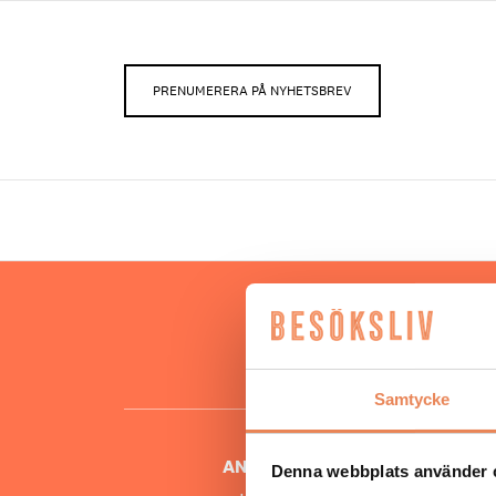
PRENUMERERA PÅ NYHETSBREV
Hos oss
besöksnär
o
Samtycke
ANSVARIG UTGIVARE
Denna webbplats använder 