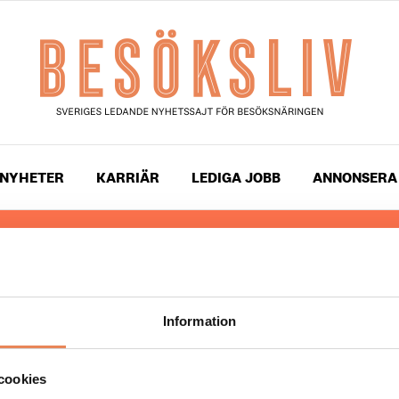
NYHETER
KARRIÄR
LEDIGA JOBB
ANNONSERA
 läser du landets mest uppdaterade nyheter och snackis
ingen. Besöksliv i sin tryckta form är ett affärsmagasin 
ch ledare inom besöksnäringen. Tidningen ges ut av
Visi
Information
UPPHOVSRÄTT
cookies