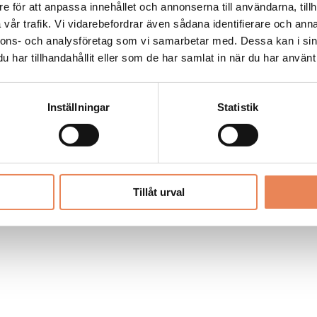
Allt material på besoksliv.se är skyddat
e för att anpassa innehållet och annonserna till användarna, tillh
enligt lagen om upphovsrätt.
vår trafik. Vi vidarebefordrar även sådana identifierare och anna
nnons- och analysföretag som vi samarbetar med. Dessa kan i sin
har tillhandahållit eller som de har samlat in när du har använt 
LIV
PRENUMERERA
ANNONSERA
Inställningar
Statistik
Tillåt urval