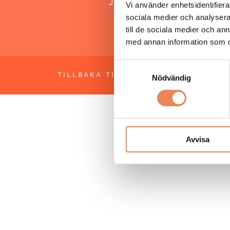
Jonas Siljhammar
Vi använder enhetsidentifierar
sociala medier och analysera 
till de sociala medier och a
med annan information som du 
Samtyckesval
TILLBAKA TILL TOPPEN
OM BESÖKS
Nödvändig
Avvisa