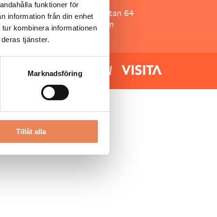
Besöksliv
andahålla funktioner för
Spoon, Brännkyrkagatan 64
n information från din enhet
118 23 Stockholm
 tur kombinera informationen
deras tjänster.
Marknadsföring
Tillåt alla