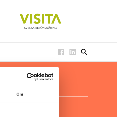
ar inom
för ägare
ta
.
Om
KONTAKT