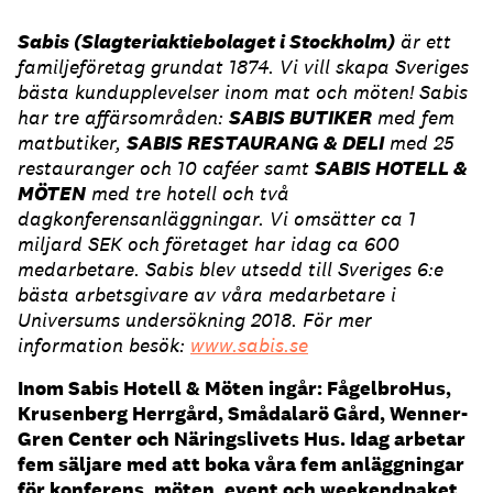
Sabis (Slagteriaktiebolaget i Stockholm)
är ett
familjeföretag grundat 1874. Vi vill skapa Sveriges
bästa kundupplevelser inom mat och möten! Sabis
har tre affärsområden:
SABIS BUTIKER
med fem
matbutiker,
SABIS RESTAURANG & DELI
med 25
restauranger och 10 caféer samt
SABIS HOTELL &
MÖTEN
med tre hotell och två
dagkonferensanläggningar. Vi omsätter ca 1
miljard SEK och företaget har idag ca 600
medarbetare. Sabis blev utsedd till Sveriges 6:e
bästa arbetsgivare av våra medarbetare i
Universums undersökning 2018. För mer
information besök:
www.sabis.se
Inom Sabis Hotell & Möten ingår: FågelbroHus,
Krusenberg Herrgård, Smådalarö Gård, Wenner-
Gren Center och Näringslivets Hus.
Idag arbetar
fem säljare med att boka våra fem anläggningar
för konferens, möten, event och weekendpaket