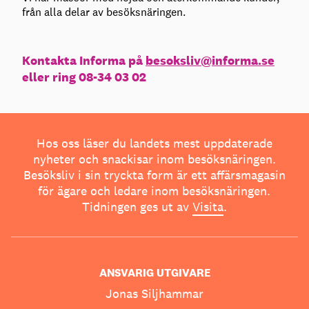
från alla delar av besöksnäringen.
Kontakta Informa på
besoksliv@informa.se
eller ring 08-34 03 02
Hos oss läser du landets mest uppdaterade
nyheter och snackisar inom besöksnäringen.
Besöksliv i sin tryckta form är ett affärsmagasin
för ägare och ledare inom besöksnäringen.
Tidningen ges ut av
Visita
.
ANSVARIG UTGIVARE
Jonas Siljhammar