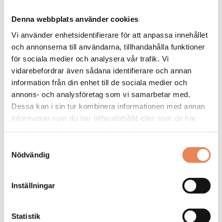
Arbetsgivare: Quality Hotel Grand
Denna webbplats använder cookies
Placeringsort: Falun
Sista ansökningsdag: 2026-09-04
Vi använder enhetsidentifierare för att anpassa innehållet
och annonserna till användarna, tillhandahålla funktioner
LÄS MER
för sociala medier och analysera vår trafik. Vi
vidarebefordrar även sådana identifierare och annan
DAGAR KVAR:
information från din enhet till de sociala medier och
26
annons- och analysföretag som vi samarbetar med.
Dessa kan i sin tur kombinera informationen med annan
information som du har tillhandahållit eller som de har
samlat in när du har använt deras tjänster.
Samtyckesval
Nödvändig
Inställningar
Statistik