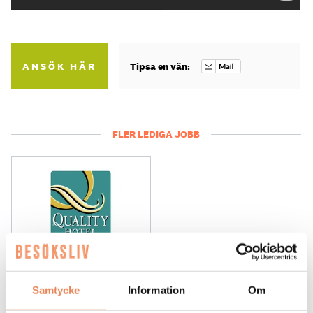
ANSÖK HÄR
Tipsa en vän:
FLER LEDIGA JOBB
General
Samtycke
Information
Om
Manager/Hotelldirektör