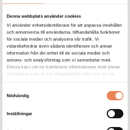
Kock
Denna webbplats använder cookies
Arbetsgivare: Smådalarö Gård Hotell & Spa
Vi använder enhetsidentifierare för att anpassa innehållet
Placeringsort: Dalarö
och annonserna till användarna, tillhandahålla funktioner
för sociala medier och analysera vår trafik. Vi
Sista ansökningsdag: 2026-08-30
vidarebefordrar även sådana identifierare och annan
LÄS MER
information från din enhet till de sociala medier och
annons- och analysföretag som vi samarbetar med.
DAGAR KVAR:
Dessa kan i sin tur kombinera informationen med annan
22
information som du har tillhandahållit eller som de har
samlat in när du har använt deras tjänster.
Samtyckesval
Nödvändig
Inställningar