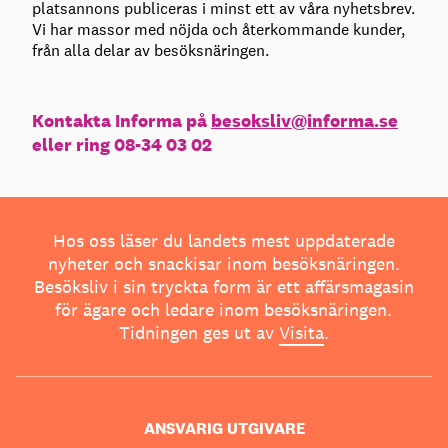
platsannons publiceras i minst ett av våra nyhetsbrev.
Vi har massor med nöjda och återkommande kunder,
från alla delar av besöksnäringen.
Kontakta Informa på
besoksliv@informa.se
eller ring 08-34 03 02
Hos oss läser du landets mest uppdaterade
nyheter och snackisar inom besöksnäringen.
Besöksliv i sin tryckta form är ett affärsmagasin
för ägare och ledare inom besöksnäringen.
Tidningen ges ut av
Visita
.
ANSVARIG UTGIVARE