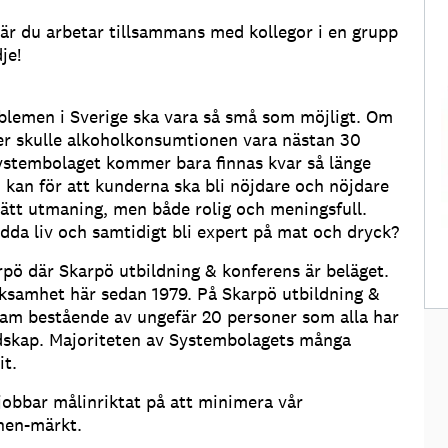
där du arbetar tillsammans med kollegor i en grupp
je!
roblemen i Sverige ska vara så små som möjligt. Om
färer skulle alkoholkonsumtionen vara nästan 30
ystembolaget kommer bara finnas kvar så länge
vi kan för att kunderna ska bli nöjdare och nöjdare
 lätt utmaning, men både rolig och meningsfull.
da liv och samtidigt bli expert på mat och dryck?
pö där Skarpö utbildning & konferens är beläget.
rksamhet här sedan 1979. På Skarpö utbildning &
am bestående av ungefär 20 personer som alla har
rdskap. Majoriteten av Systembolagets många
it.
jobbar målinriktat på att minimera vår
nen-märkt.