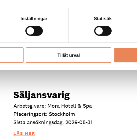
Kock
Arbetsgivare: Smådalarö Gård Hotell & Spa
Inställningar
Statistik
Placeringsort: Dalarö
Sista ansökningsdag: 2026-08-30
LÄS MER
Tillåt urval
Säljansvarig
Arbetsgivare: Mora Hotell & Spa
Placeringsort: Stockholm
Sista ansökningsdag: 2026-08-31
LÄS MER