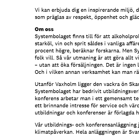
Vi kan erbjuda dig en inspirerande miljö, 
som präglas av respekt, öppenhet och gläd
Om oss
Systembolaget finns till för att alkoholp
starköl, vin och sprit såldes i vanliga af
procent högre, beräknar forskarna. Men S
folk vill. Så vår utmaning är att göra allt 
– utan att öka försäljningen. Det är ingen
Och i vilken annan verksamhet kan man räd
Utanför Vaxholm ligger den vackra ön Skar
Systembolaget har bedrivit utbildningsve
konferens arbetar man i ett gemensamt te
ett brinnande intresse för service och vä
utbildningar och konferenser är förlagda h
Vår utbildnings- och konferensanläggning 
klimatpåverkan. Hela anläggningen är Sva