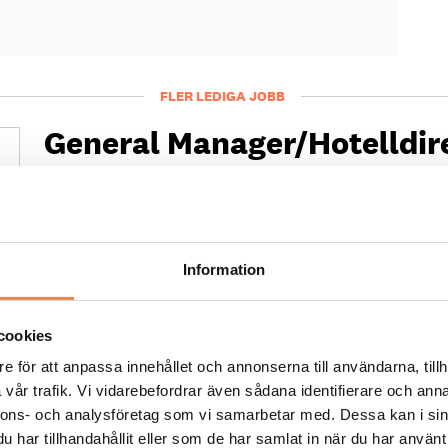
FLER LEDIGA JOBB
General Manager/Hotelldir
Arbetsgivare: Quality Hotel Grand
Placeringsort: Falun
Sista ansökningsdag: 2026-09-04
LÄS MER
Information
cookies
e för att anpassa innehållet och annonserna till användarna, tillh
vår trafik. Vi vidarebefordrar även sådana identifierare och anna
nnons- och analysföretag som vi samarbetar med. Dessa kan i sin
har tillhandahållit eller som de har samlat in när du har använt 