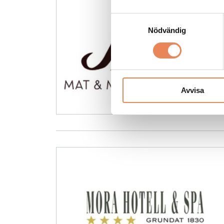
Samtyckesval
Nödvändig
Avvisa