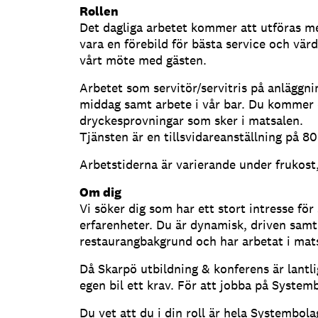
Rollen
Det dagliga arbetet kommer att utföras m
vara en förebild för bästa service och vär
vårt möte med gästen.
Arbetet som servitör/servitris på anläggni
middag samt arbete i vår bar. Du kommer o
dryckesprovningar som sker i matsalen.
Tjänsten är en tillsvidareanställning på 80
Arbetstiderna är varierande under frukost,
Om dig
Vi söker dig som har ett stort intresse för
erfarenheter. Du är dynamisk, driven sam
restaurangbakgrund och har arbetat i matsa
Då Skarpö utbildning & konferens är lantlig
egen bil ett krav. För att jobba på Systemb
Du vet att du i din roll är hela Systembola