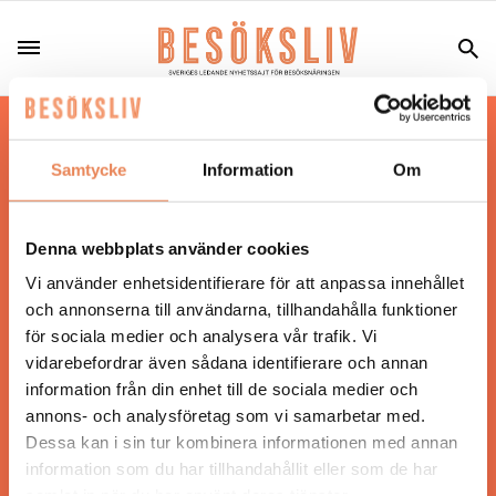
Hos oss läser du landets mest uppdaterade
nyheter och snackisar inom besöksnäringen.
Samtycke
Information
Om
Besöksliv i sin tryckta form är ett affärsmagasin
för ägare och ledare inom besöksnäringen.
Tidningen ges ut av
Visita
.
Denna webbplats använder cookies
Vi använder enhetsidentifierare för att anpassa innehållet
och annonserna till användarna, tillhandahålla funktioner
för sociala medier och analysera vår trafik. Vi
ANSVARIG UTGIVARE
vidarebefordrar även sådana identifierare och annan
Jonas Siljhammar
information från din enhet till de sociala medier och
annons- och analysföretag som vi samarbetar med.
Dessa kan i sin tur kombinera informationen med annan
UPPHOVSRÄTT
information som du har tillhandahållit eller som de har
samlat in när du har använt deras tjänster.