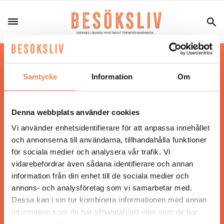
Hos oss läser du landets mest uppdaterade
nyheter och snackisar inom besöksnäringen.
Samtycke
Information
Om
Besöksliv i sin tryckta form är ett affärsmagasin
för ägare och ledare inom besöksnäringen.
Tidningen ges ut av
Visita
.
Denna webbplats använder cookies
Vi använder enhetsidentifierare för att anpassa innehållet
och annonserna till användarna, tillhandahålla funktioner
för sociala medier och analysera vår trafik. Vi
ANSVARIG UTGIVARE
vidarebefordrar även sådana identifierare och annan
Jonas Siljhammar
information från din enhet till de sociala medier och
annons- och analysföretag som vi samarbetar med.
Dessa kan i sin tur kombinera informationen med annan
UPPHOVSRÄTT
information som du har tillhandahållit eller som de har
samlat in när du har använt deras tjänster.