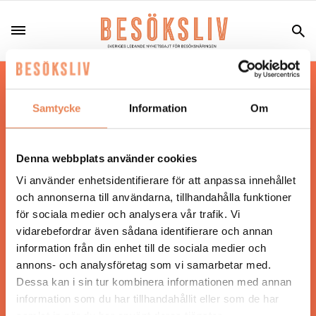
Hos oss läser du landets mest uppdaterade
nyheter och snackisar inom besöksnäringen.
Samtycke
Information
Om
Besöksliv i sin tryckta form är ett affärsmagasin
för ägare och ledare inom besöksnäringen.
Tidningen ges ut av
Visita
.
Denna webbplats använder cookies
Vi använder enhetsidentifierare för att anpassa innehållet
och annonserna till användarna, tillhandahålla funktioner
för sociala medier och analysera vår trafik. Vi
ANSVARIG UTGIVARE
vidarebefordrar även sådana identifierare och annan
Jonas Siljhammar
information från din enhet till de sociala medier och
annons- och analysföretag som vi samarbetar med.
Dessa kan i sin tur kombinera informationen med annan
UPPHOVSRÄTT
information som du har tillhandahållit eller som de har
samlat in när du har använt deras tjänster.