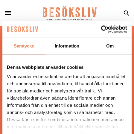
Hos oss läser du landets mest uppdaterade
nyheter och snackisar inom besöksnäringen.
Samtycke
Information
Om
Besöksliv i sin tryckta form är ett affärsmagasin
för ägare och ledare inom besöksnäringen.
Tidningen ges ut av
Visita
.
Denna webbplats använder cookies
Vi använder enhetsidentifierare för att anpassa innehållet
och annonserna till användarna, tillhandahålla funktioner
för sociala medier och analysera vår trafik. Vi
ANSVARIG UTGIVARE
vidarebefordrar även sådana identifierare och annan
Jonas Siljhammar
information från din enhet till de sociala medier och
annons- och analysföretag som vi samarbetar med.
Dessa kan i sin tur kombinera informationen med annan
UPPHOVSRÄTT
information som du har tillhandahållit eller som de har
samlat in när du har använt deras tjänster.