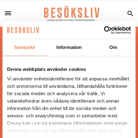
Hos oss läser du landets mest uppdaterade
nyheter och snackisar inom besöksnäringen.
Samtycke
Information
Om
Besöksliv i sin tryckta form är ett affärsmagasin
för ägare och ledare inom besöksnäringen.
Tidningen ges ut av
Visita
.
Denna webbplats använder cookies
Vi använder enhetsidentifierare för att anpassa innehållet
och annonserna till användarna, tillhandahålla funktioner
för sociala medier och analysera vår trafik. Vi
ANSVARIG UTGIVARE
vidarebefordrar även sådana identifierare och annan
Jonas Siljhammar
information från din enhet till de sociala medier och
annons- och analysföretag som vi samarbetar med.
Dessa kan i sin tur kombinera informationen med annan
UPPHOVSRÄTT
information som du har tillhandahållit eller som de har
samlat in när du har använt deras tjänster.