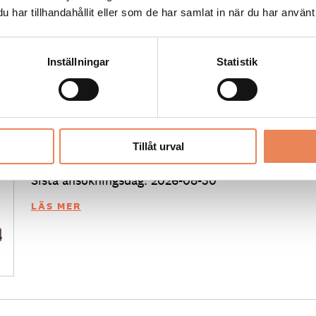
har tillhandahållit eller som de har samlat in när du har använt 
Inställningar
Statistik
Kock
Arbetsgivare: Smådalarö Gård Hotell & Spa
Tillåt urval
Placeringsort: Dalarö
Sista ansökningsdag: 2026-08-30
LÄS MER