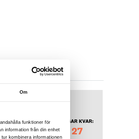
ektör
Om
DAGAR KVAR:
andahålla funktioner för
27
n information från din enhet
 tur kombinera informationen