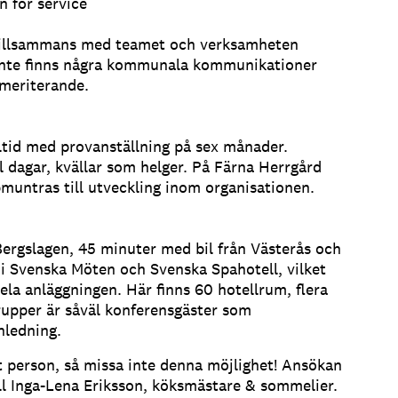
n för service
xa tillsammans med teamet och verksamheten
et inte finns några kommunala kommunikationer
r meriterande.
eltid med provanställning på sex månader.
l dagar, kvällar som helger. På Färna Herrgård
pmuntras till utveckling inom organisationen.
Bergslagen, 45 minuter med bil från Västerås och
i Svenska Möten och Svenska Spahotell, vilket
la anläggningen. Här finns 60 hotellrum, flera
upper är såväl konferensgäster som
nledning.
ätt person, så missa inte denna möjlighet! Ansökan
ill Inga-Lena Eriksson, köksmästare & sommelier.