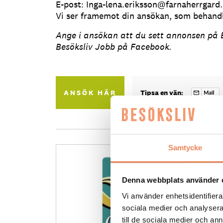
E-post: Inga-lena.eriksson@farnaherrgard.
Vi ser framemot din ansökan, som behand
Ange i ansökan att du sett annonsen på B
Besöksliv Jobb på Facebook.
ANSÖK HÄR
Tipsa en vän:
Samtycke
Denna webbplats använder 
Vi använder enhetsidentifierar
sociala medier och analysera 
till de sociala medier och a