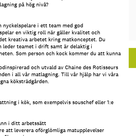
agning på hög nivå?
n nyckelspelare i ett team med god
lar en viktig roll när gäller kvalitet och
 det kreativa arbetet kring matkonceptet. Du
leder teamet i drift samt är delaktig i
mheten. Som person och kock kommer du att kunna
dinspirerad och utvald av Chaine des Rotisseurs
en i all vår matlagning. Till vår hjälp har vi våra
egna köksträdgården.
attning i kök, som exempelvis souschef eller 1:e
nn i ditt arbetssätt
re att leverera oförglömliga matupplevelser