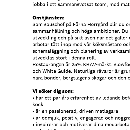
jobba i ett sammansvetsat team, med matl
Om tjänsten:
Som souschef på Färna Herrgård blir du e
sammanhållning och höga ambitioner. Du spe
utveckling och på sikt även när det gäller
arbetar tätt ihop med vår köksmästare och 
schemaläggning och planering av verksa
utvecklas stort i denna roll.
Restaurangen är 25% KRAV-märkt, slowfoo
och White Guide. Naturliga råvaror är grund
nära bönder, bergslagens skogar och den 
Vi söker dig som:
• har ett par års erfarenhet av ledande bef
kock
• är en passionerad, driven matlagare
• är ödmjuk, positiv, engagerad och noggra
• inspirerar och motiverar dina medarbeta