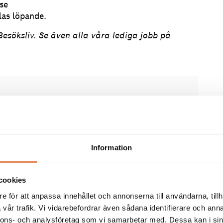
se
las löpande.
esöksliv. Se även alla våra lediga jobb på
FLER LEDIGA JOBB
General Manager/Hotelldir
Information
Arbetsgivare: Quality Hotel Grand
cookies
Placeringsort: Falun
Sista ansökningsdag: 2026-09-04
e för att anpassa innehållet och annonserna till användarna, tillh
vår trafik. Vi vidarebefordrar även sådana identifierare och anna
LÄS MER
nnons- och analysföretag som vi samarbetar med. Dessa kan i sin