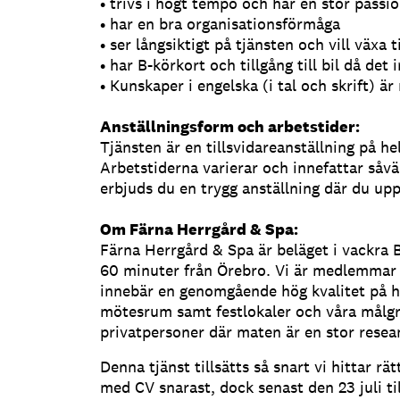
• trivs i högt tempo och har en stor passio
• har en bra organisationsförmåga
• ser långsiktigt på tjänsten och vill vä
• har B-körkort och tillgång till bil då d
• Kunskaper i engelska (i tal och skrift) ä
Anställningsform och arbetstider:
Tjänsten är en tillsvidareanställning på h
Arbetstiderna varierar och innefattar såvä
erbjuds du en trygg anställning där du up
Om Färna Herrgård & Spa:
Färna Herrgård & Spa är beläget i vackra 
60 minuter från Örebro. Vi är medlemmar 
innebär en genomgående hög kvalitet på he
mötesrum samt festlokaler och våra målgr
privatpersoner där maten är en stor resea
Denna tjänst tillsätts så snart vi hittar r
med CV snarast, dock senast den 23 juli t