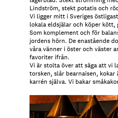
Lindström, stekt potatis och rö
Vi ligger mitt i Sveriges östlig
lokala eldsjälar och köper kött,
Som komplement och för balans, v
jordens hörn. De enastående do
våra vänner i öster och väster a
favoriter ifrån.
Vi är stolta över att säga att v
torsken, slår bearnaisen, kokar 
karrén själva. Vi bakar småkakor 