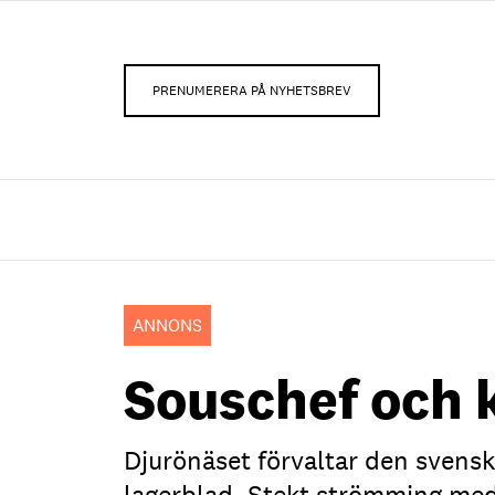
PRENUMERERA PÅ NYHETSBREV
ANNONS
Souschef och 
Djurönäset förvaltar den sven
lagerblad. Stekt strömming med 