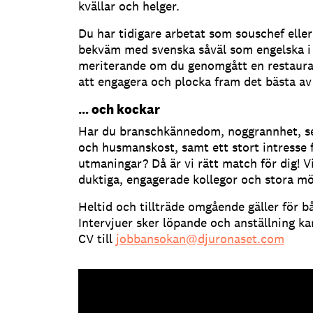
kvällar och helger.
Du har tidigare arbetat som souschef eller
bekväm med svenska såväl som engelska i b
meriterande om du genomgått en restauran
att engagera och plocka fram det bästa av
… och kockar
Har du branschkännedom, noggrannhet, se
och husmanskost, samt ett stort intresse
utmaningar? Då är vi rätt match för dig! V
duktiga, engagerade kollegor och stora möj
Heltid och tillträde omgående gäller för b
Intervjuer sker löpande och anställning k
CV till
jobbansokan@djuronaset.com