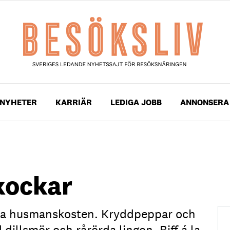
NYHETER
KARRIÄR
LEDIGA JOBB
ANNONSERA
kockar
ska husmanskosten. Kryddpeppar och
dillsmör och rårörda lingon. Biff á la