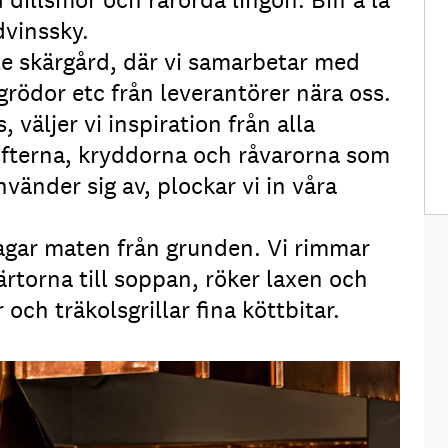
dvinssky.
aste skärgård, där vi samarbetar med
 grödor etc från leverantörer nära oss.
äljer vi inspiration från alla
fterna, kryddorna och råvarorna som
nvänder sig av, plockar vi in våra
i lagar maten från grunden. Vi rimmar
ärtorna till soppan, röker laxen och
och träkolsgrillar fina köttbitar.