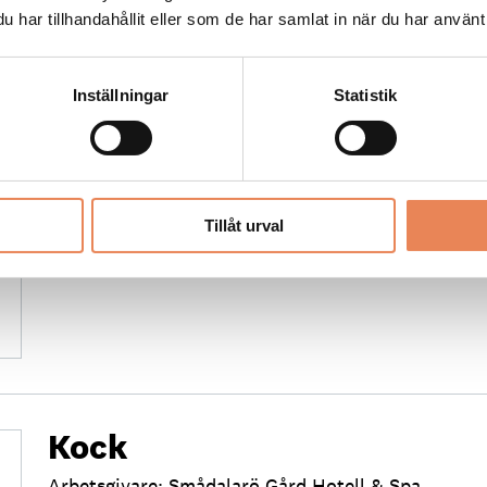
har tillhandahållit eller som de har samlat in när du har använt 
FLER LEDIGA JOBB
Inställningar
Statistik
General Manager/Hotelldir
Arbetsgivare: Quality Hotel Grand
Placeringsort: Falun
Sista ansökningsdag: 2026-09-04
Tillåt urval
LÄS MER
Kock
Arbetsgivare: Smådalarö Gård Hotell & Spa