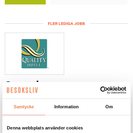
FLER LEDIGA JOBB
General
Manager/Hotelldirektör
Arbetsgivare: Quality Hotel Grand
Samtycke
Information
Om
Placeringsort: Falun
Sista ansökningsdag: 2026-09-04
Denna webbplats använder cookies
LÄS MER