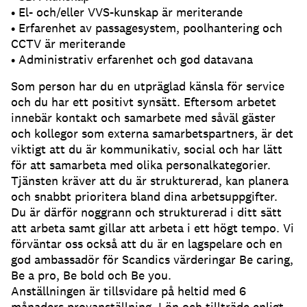
• El- och/eller VVS-kunskap är meriterande
• Erfarenhet av passagesystem, poolhantering och
CCTV är meriterande
• Administrativ erfarenhet och god datavana
Som person har du en utpräglad känsla för service
och du har ett positivt synsätt. Eftersom arbetet
innebär kontakt och samarbete med såväl gäster
och kollegor som externa samarbetspartners, är det
viktigt att du är kommunikativ, social och har lätt
för att samarbeta med olika personalkategorier.
Tjänsten kräver att du är strukturerad, kan planera
och snabbt prioritera bland dina arbetsuppgifter.
Du är därför noggrann och strukturerad i ditt sätt
att arbeta samt gillar att arbeta i ett högt tempo. Vi
förväntar oss också att du är en lagspelare och en
god ambassadör för Scandics värderingar Be caring,
Be a pro, Be bold och Be you.
Anställningen är tillsvidare på heltid med 6
månaders provanställning. Lön och tillträde enligt