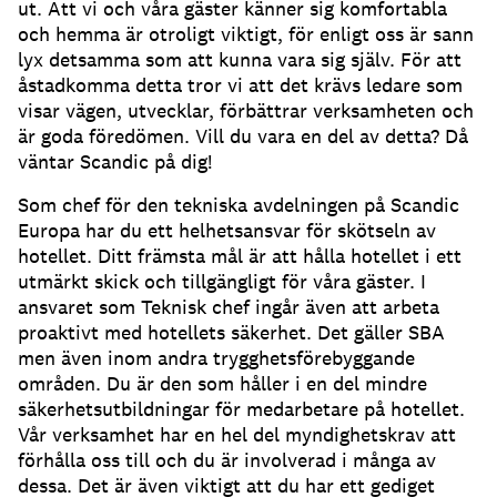
ut. Att vi och våra gäster känner sig komfortabla
och hemma är otroligt viktigt, för enligt oss är sann
lyx detsamma som att kunna vara sig själv. För att
åstadkomma detta tror vi att det krävs ledare som
visar vägen, utvecklar, förbättrar verksamheten och
är goda föredömen. Vill du vara en del av detta? Då
väntar Scandic på dig!
Som chef för den tekniska avdelningen på Scandic
Europa har du ett helhetsansvar för skötseln av
hotellet. Ditt främsta mål är att hålla hotellet i ett
utmärkt skick och tillgängligt för våra gäster. I
ansvaret som Teknisk chef ingår även att arbeta
proaktivt med hotellets säkerhet. Det gäller SBA
men även inom andra trygghetsförebyggande
områden. Du är den som håller i en del mindre
säkerhetsutbildningar för medarbetare på hotellet.
Vår verksamhet har en hel del myndighetskrav att
förhålla oss till och du är involverad i många av
dessa. Det är även viktigt att du har ett gediget