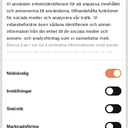
Vi använder enhetsidentifierare för att anpassa innehållet
och annonserna till användarna, tillhandahålla funktioner
DAGAR KVAR:
för sociala medier och analysera vår trafik. Vi
25
vidarebefordrar även sådana identifierare och annan
information från din enhet till de sociala medier och
annons- och analysföretag som vi samarbetar med.
Dessa kan i sin tur kombinera informationen med annan
information som du har tillhandahållit eller som de har
samlat in när du har använt deras tjänster.
Samtyckesval
Nödvändig
Inställningar
Kock
Statistik
Arbetsgivare: Smådalarö Gård Hotell & Spa
Placeringsort: Dalarö
Sista ansökningsdag: 2026-08-30
Marknadsföring