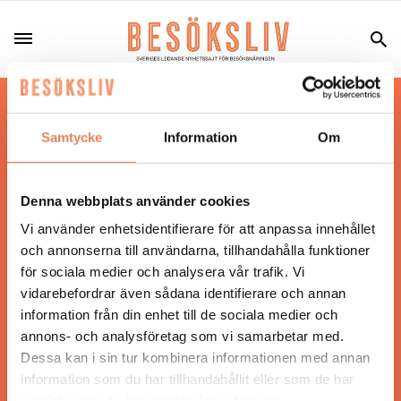
Hos oss läser du landets mest uppdaterade
nyheter och snackisar inom besöksnäringen.
Samtycke
Information
Om
Besöksliv i sin tryckta form är ett affärsmagasin
för ägare och ledare inom besöksnäringen.
Tidningen ges ut av
Visita
.
Denna webbplats använder cookies
Vi använder enhetsidentifierare för att anpassa innehållet
och annonserna till användarna, tillhandahålla funktioner
för sociala medier och analysera vår trafik. Vi
ANSVARIG UTGIVARE
vidarebefordrar även sådana identifierare och annan
Jonas Siljhammar
information från din enhet till de sociala medier och
annons- och analysföretag som vi samarbetar med.
Dessa kan i sin tur kombinera informationen med annan
UPPHOVSRÄTT
information som du har tillhandahållit eller som de har
samlat in när du har använt deras tjänster.