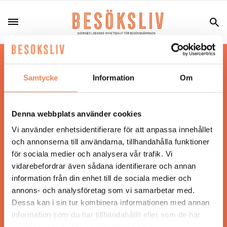
Hos oss läser du landets mest uppdaterade
nyheter och snackisar inom besöksnäringen.
Samtycke
Information
Om
Besöksliv i sin tryckta form är ett affärsmagasin
för ägare och ledare inom besöksnäringen.
Tidningen ges ut av
Visita
.
Denna webbplats använder cookies
Vi använder enhetsidentifierare för att anpassa innehållet
och annonserna till användarna, tillhandahålla funktioner
för sociala medier och analysera vår trafik. Vi
ANSVARIG UTGIVARE
vidarebefordrar även sådana identifierare och annan
Jonas Siljhammar
information från din enhet till de sociala medier och
annons- och analysföretag som vi samarbetar med.
Dessa kan i sin tur kombinera informationen med annan
UPPHOVSRÄTT
information som du har tillhandahållit eller som de har
samlat in när du har använt deras tjänster.