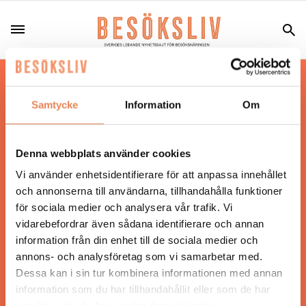
Hos oss läser du landets mest uppdaterade
nyheter och snackisar inom besöksnäringen.
Samtycke
Information
Om
Besöksliv i sin tryckta form är ett affärsmagasin
för ägare och ledare inom besöksnäringen.
Tidningen ges ut av
Visita
.
Denna webbplats använder cookies
Vi använder enhetsidentifierare för att anpassa innehållet
och annonserna till användarna, tillhandahålla funktioner
för sociala medier och analysera vår trafik. Vi
ANSVARIG UTGIVARE
vidarebefordrar även sådana identifierare och annan
Jonas Siljhammar
information från din enhet till de sociala medier och
annons- och analysföretag som vi samarbetar med.
Dessa kan i sin tur kombinera informationen med annan
UPPHOVSRÄTT
information som du har tillhandahållit eller som de har
samlat in när du har använt deras tjänster.