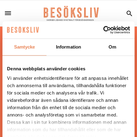
Hos oss läser du landets mest uppdaterade
nyheter och snackisar inom besöksnäringen.
Samtycke
Information
Om
Besöksliv i sin tryckta form är ett affärsmagasin
för ägare och ledare inom besöksnäringen.
Tidningen ges ut av
Visita
.
Denna webbplats använder cookies
Vi använder enhetsidentifierare för att anpassa innehållet
och annonserna till användarna, tillhandahålla funktioner
för sociala medier och analysera vår trafik. Vi
ANSVARIG UTGIVARE
vidarebefordrar även sådana identifierare och annan
Jonas Siljhammar
information från din enhet till de sociala medier och
annons- och analysföretag som vi samarbetar med.
Dessa kan i sin tur kombinera informationen med annan
UPPHOVSRÄTT
information som du har tillhandahållit eller som de har
samlat in när du har använt deras tjänster.