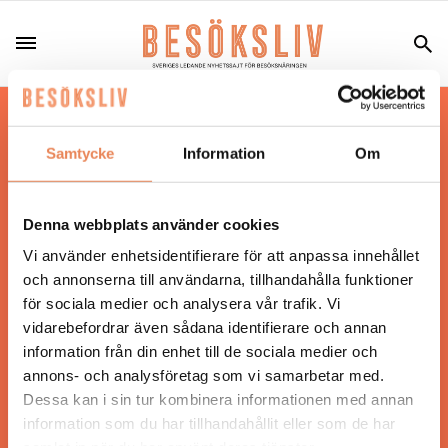
Hos oss läser du landets mest uppdaterade
nyheter och snackisar inom besöksnäringen.
Samtycke
Information
Om
Besöksliv i sin tryckta form är ett affärsmagasin
för ägare och ledare inom besöksnäringen.
Tidningen ges ut av
Visita
.
Denna webbplats använder cookies
Vi använder enhetsidentifierare för att anpassa innehållet
och annonserna till användarna, tillhandahålla funktioner
för sociala medier och analysera vår trafik. Vi
ANSVARIG UTGIVARE
vidarebefordrar även sådana identifierare och annan
Jonas Siljhammar
information från din enhet till de sociala medier och
annons- och analysföretag som vi samarbetar med.
Dessa kan i sin tur kombinera informationen med annan
UPPHOVSRÄTT
information som du har tillhandahållit eller som de har
samlat in när du har använt deras tjänster.