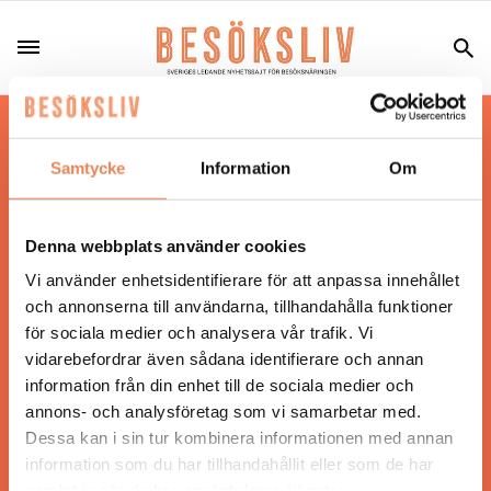
Hos oss läser du landets mest uppdaterade
nyheter och snackisar inom besöksnäringen.
Samtycke
Information
Om
Besöksliv i sin tryckta form är ett affärsmagasin
för ägare och ledare inom besöksnäringen.
Tidningen ges ut av
Visita
.
Denna webbplats använder cookies
Vi använder enhetsidentifierare för att anpassa innehållet
och annonserna till användarna, tillhandahålla funktioner
för sociala medier och analysera vår trafik. Vi
ANSVARIG UTGIVARE
vidarebefordrar även sådana identifierare och annan
Jonas Siljhammar
information från din enhet till de sociala medier och
annons- och analysföretag som vi samarbetar med.
Dessa kan i sin tur kombinera informationen med annan
UPPHOVSRÄTT
information som du har tillhandahållit eller som de har
samlat in när du har använt deras tjänster.