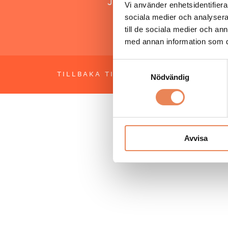
Jonas Siljhammar
Vi använder enhetsidentifierar
sociala medier och analysera 
till de sociala medier och a
med annan information som du 
Samtyckesval
TILLBAKA TILL TOPPEN
OM BESÖKS
Nödvändig
Avvisa