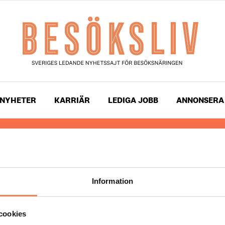
NYHETER
KARRIÄR
LEDIGA JOBB
ANNONSERA
 läser du landets mest uppdaterade nyheter och snackis
ingen. Besöksliv i sin tryckta form är ett affärsmagasin 
ch ledare inom besöksnäringen. Tidningen ges ut av
Visi
Information
UPPHOVSRÄTT
cookies