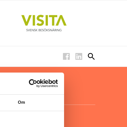
ar inom
för ägare
ta
.
Om
KONTAKT