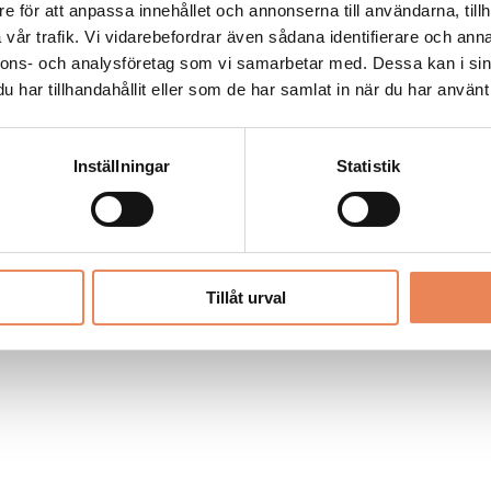
Allt material på besoksliv.se är skyddat
e för att anpassa innehållet och annonserna till användarna, tillh
enligt lagen om upphovsrätt.
vår trafik. Vi vidarebefordrar även sådana identifierare och anna
nnons- och analysföretag som vi samarbetar med. Dessa kan i sin
har tillhandahållit eller som de har samlat in när du har använt 
LIV
PRENUMERERA
ANNONSERA
Inställningar
Statistik
Tillåt urval