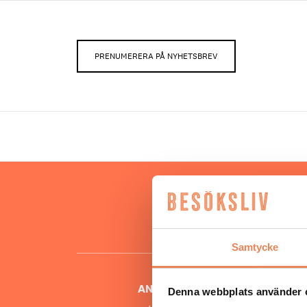
PRENUMERERA PÅ NYHETSBREV
Hos oss
besöksnär
o
Samtycke
ANSVARIG UTGIVARE
Denna webbplats använder 