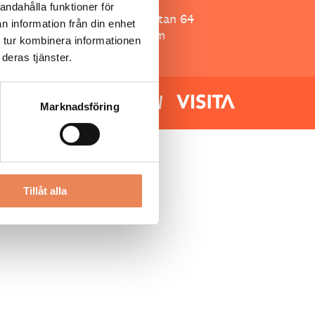
Besöksliv
andahålla funktioner för
Spoon, Brännkyrkagatan 64
n information från din enhet
118 23 Stockholm
 tur kombinera informationen
deras tjänster.
Marknadsföring
Tillåt alla