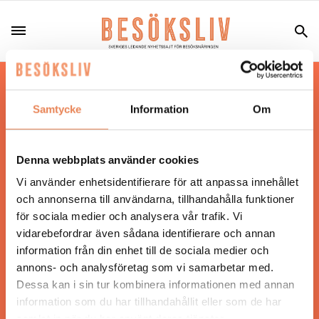
Hos oss läser du landets mest uppdaterade
nyheter och snackisar inom besöksnäringen.
Samtycke
Information
Om
Besöksliv i sin tryckta form är ett affärsmagasin
för ägare och ledare inom besöksnäringen.
Tidningen ges ut av
Visita
.
Denna webbplats använder cookies
Vi använder enhetsidentifierare för att anpassa innehållet
och annonserna till användarna, tillhandahålla funktioner
för sociala medier och analysera vår trafik. Vi
ANSVARIG UTGIVARE
vidarebefordrar även sådana identifierare och annan
Jonas Siljhammar
information från din enhet till de sociala medier och
annons- och analysföretag som vi samarbetar med.
Dessa kan i sin tur kombinera informationen med annan
UPPHOVSRÄTT
information som du har tillhandahållit eller som de har
samlat in när du har använt deras tjänster.