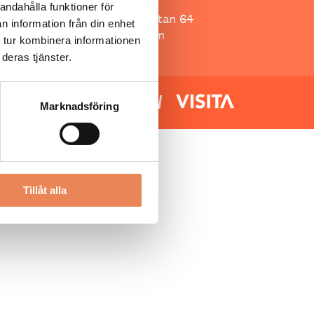
Besöksliv
andahålla funktioner för
Spoon, Brännkyrkagatan 64
n information från din enhet
118 23 Stockholm
 tur kombinera informationen
deras tjänster.
Marknadsföring
Tillåt alla