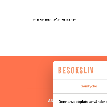
PRENUMERERA PÅ NYHETSBREV
Hos oss
besöksnär
o
Samtycke
ANSVARIG UTGIVARE
Denna webbplats använder 