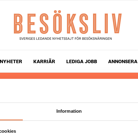
NYHETER
KARRIÄR
LEDIGA JOBB
ANNONSERA
 läser du landets mest uppdaterade nyheter och snackis
ingen. Besöksliv i sin tryckta form är ett affärsmagasin 
ch ledare inom besöksnäringen. Tidningen ges ut av
Visi
Information
UPPHOVSRÄTT
cookies