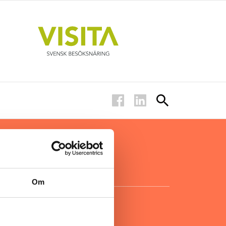
ar inom
för ägare
ta
.
Om
KONTAKT