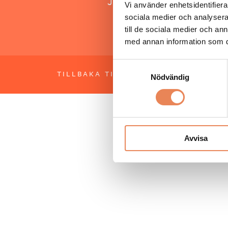
Jonas Siljhammar
Vi använder enhetsidentifierar
sociala medier och analysera 
till de sociala medier och a
med annan information som du 
Samtyckesval
TILLBAKA TILL TOPPEN
OM BESÖKS
Nödvändig
Avvisa