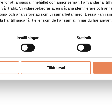
Allt material på besoksliv.se är skyddat
e för att anpassa innehållet och annonserna till användarna, tillh
enligt lagen om upphovsrätt.
vår trafik. Vi vidarebefordrar även sådana identifierare och anna
nnons- och analysföretag som vi samarbetar med. Dessa kan i sin
har tillhandahållit eller som de har samlat in när du har använt 
LIV
PRENUMERERA
ANNONSERA
Inställningar
Statistik
Tillåt urval