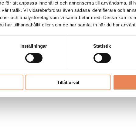
Allt material på besoksliv.se är skyddat
e för att anpassa innehållet och annonserna till användarna, tillh
enligt lagen om upphovsrätt.
vår trafik. Vi vidarebefordrar även sådana identifierare och anna
nnons- och analysföretag som vi samarbetar med. Dessa kan i sin
har tillhandahållit eller som de har samlat in när du har använt 
LIV
PRENUMERERA
ANNONSERA
Inställningar
Statistik
Tillåt urval