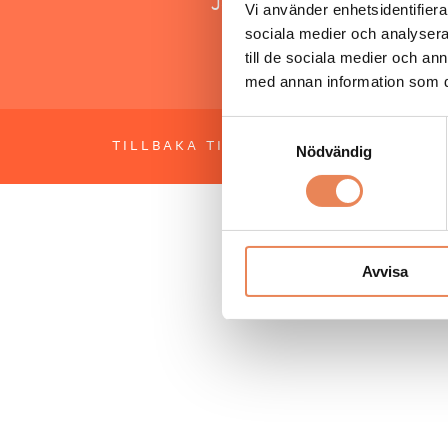
Jonas Siljhammar
Vi använder enhetsidentifierar
sociala medier och analysera 
till de sociala medier och a
med annan information som du 
Samtyckesval
TILLBAKA TILL TOPPEN
OM BESÖKS
Nödvändig
Avvisa