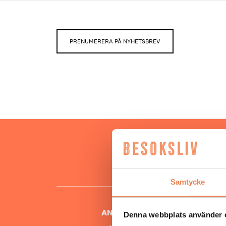
PRENUMERERA PÅ NYHETSBREV
Hos oss
besöksnär
o
Samtycke
ANSVARIG UTGIVARE
Denna webbplats använder 