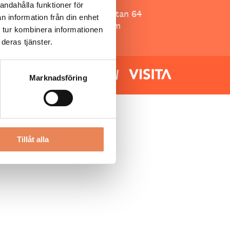
Besöksliv
andahålla funktioner för
Spoon, Brännkyrkagatan 64
n information från din enhet
118 23 Stockholm
 tur kombinera informationen
deras tjänster.
Marknadsföring
Tillåt alla