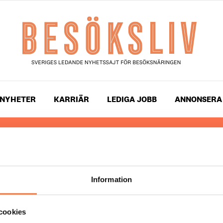
NYHETER
KARRIÄR
LEDIGA JOBB
ANNONSERA
 läser du landets mest uppdaterade nyheter och snackis
ingen. Besöksliv i sin tryckta form är ett affärsmagasin 
ch ledare inom besöksnäringen. Tidningen ges ut av
Visi
Information
UPPHOVSRÄTT
cookies