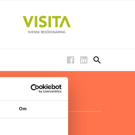
ar inom
för ägare
ta
.
Om
KONTAKT