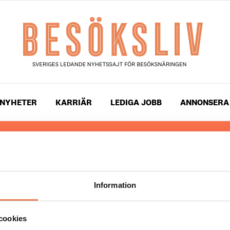
NYHETER
KARRIÄR
LEDIGA JOBB
ANNONSERA
 läser du landets mest uppdaterade nyheter och snackis
ingen. Besöksliv i sin tryckta form är ett affärsmagasin 
ch ledare inom besöksnäringen. Tidningen ges ut av
Visi
Information
UPPHOVSRÄTT
cookies