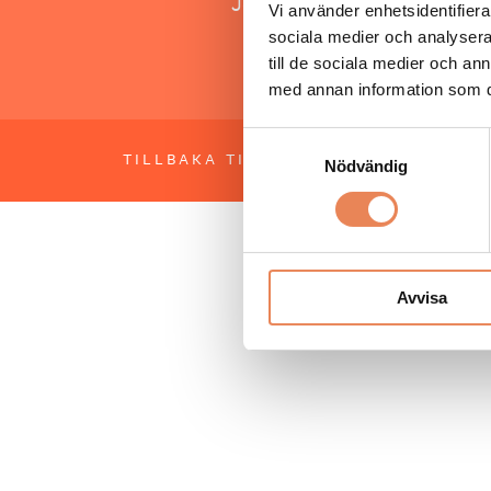
Jonas Siljhammar
Vi använder enhetsidentifierar
sociala medier och analysera 
till de sociala medier och a
med annan information som du 
Samtyckesval
TILLBAKA TILL TOPPEN
OM BESÖKS
Nödvändig
Avvisa