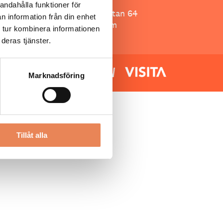
Besöksliv
andahålla funktioner för
Spoon, Brännkyrkagatan 64
n information från din enhet
118 23 Stockholm
 tur kombinera informationen
deras tjänster.
Marknadsföring
Tillåt alla