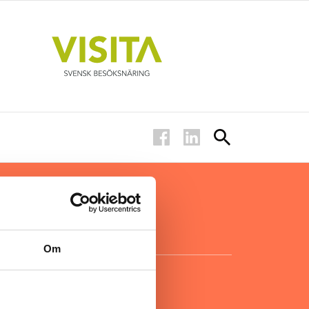
ar inom
för ägare
ta
.
Om
KONTAKT