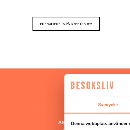
PRENUMERERA PÅ NYHETSBREV
Hos oss
besöksnär
o
Samtycke
ANSVARIG UTGIVARE
Denna webbplats använder 