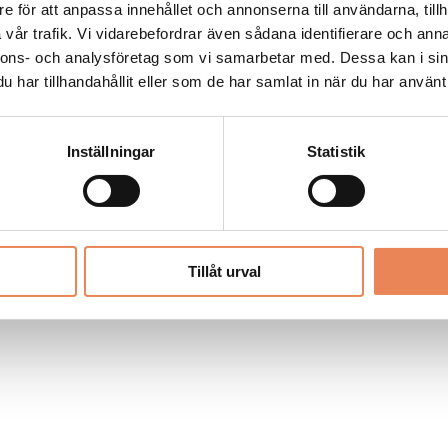
Allt material på besoksliv.se är skyddat
e för att anpassa innehållet och annonserna till användarna, tillh
enligt lagen om upphovsrätt.
vår trafik. Vi vidarebefordrar även sådana identifierare och anna
nnons- och analysföretag som vi samarbetar med. Dessa kan i sin
har tillhandahållit eller som de har samlat in när du har använt 
LIV
PRENUMERERA
ANNONSERA
Inställningar
Statistik
Tillåt urval