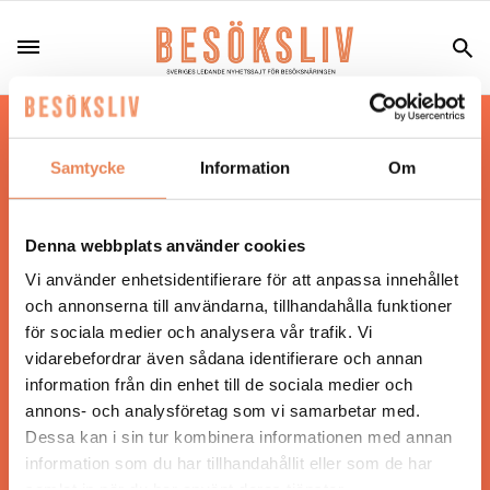
Hos oss läser du landets mest uppdaterade
nyheter och snackisar inom besöksnäringen.
Samtycke
Information
Om
Besöksliv i sin tryckta form är ett affärsmagasin
för ägare och ledare inom besöksnäringen.
Tidningen ges ut av
Visita
.
Denna webbplats använder cookies
Vi använder enhetsidentifierare för att anpassa innehållet
och annonserna till användarna, tillhandahålla funktioner
för sociala medier och analysera vår trafik. Vi
ANSVARIG UTGIVARE
vidarebefordrar även sådana identifierare och annan
Jonas Siljhammar
information från din enhet till de sociala medier och
annons- och analysföretag som vi samarbetar med.
Dessa kan i sin tur kombinera informationen med annan
UPPHOVSRÄTT
information som du har tillhandahållit eller som de har
samlat in när du har använt deras tjänster.