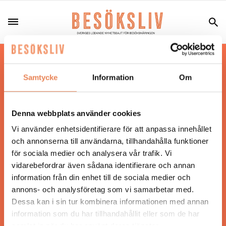
Hos oss läser du landets mest uppdaterade
nyheter och snackisar inom besöksnäringen.
Samtycke
Information
Om
Besöksliv i sin tryckta form är ett affärsmagasin
för ägare och ledare inom besöksnäringen.
Tidningen ges ut av
Visita
.
Denna webbplats använder cookies
Vi använder enhetsidentifierare för att anpassa innehållet
och annonserna till användarna, tillhandahålla funktioner
för sociala medier och analysera vår trafik. Vi
ANSVARIG UTGIVARE
vidarebefordrar även sådana identifierare och annan
Jonas Siljhammar
information från din enhet till de sociala medier och
annons- och analysföretag som vi samarbetar med.
Dessa kan i sin tur kombinera informationen med annan
UPPHOVSRÄTT
information som du har tillhandahållit eller som de har
samlat in när du har använt deras tjänster.