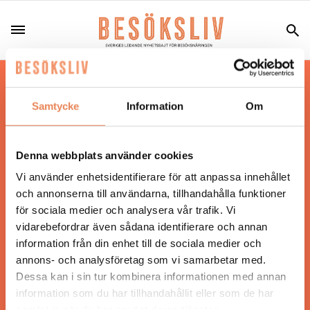
Hos oss läser du landets mest uppdaterade
nyheter och snackisar inom besöksnäringen.
Samtycke
Information
Om
Besöksliv i sin tryckta form är ett affärsmagasin
för ägare och ledare inom besöksnäringen.
Tidningen ges ut av
Visita
.
Denna webbplats använder cookies
Vi använder enhetsidentifierare för att anpassa innehållet
och annonserna till användarna, tillhandahålla funktioner
för sociala medier och analysera vår trafik. Vi
ANSVARIG UTGIVARE
vidarebefordrar även sådana identifierare och annan
Jonas Siljhammar
information från din enhet till de sociala medier och
annons- och analysföretag som vi samarbetar med.
Dessa kan i sin tur kombinera informationen med annan
UPPHOVSRÄTT
information som du har tillhandahållit eller som de har
samlat in när du har använt deras tjänster.