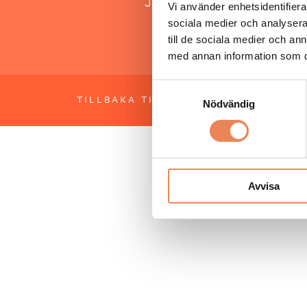
Jonas Siljhammar
Vi använder enhetsidentifierar
sociala medier och analysera 
till de sociala medier och a
med annan information som du 
Samtyckesval
TILLBAKA TILL TOPPEN
OM BESÖKS
Nödvändig
Avvisa