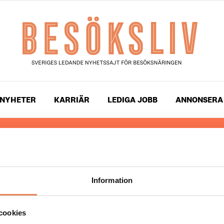
NYHETER
KARRIÄR
LEDIGA JOBB
ANNONSERA
 läser du landets mest uppdaterade nyheter och snackis
ingen. Besöksliv i sin tryckta form är ett affärsmagasin 
ch ledare inom besöksnäringen. Tidningen ges ut av
Visi
Information
UPPHOVSRÄTT
cookies