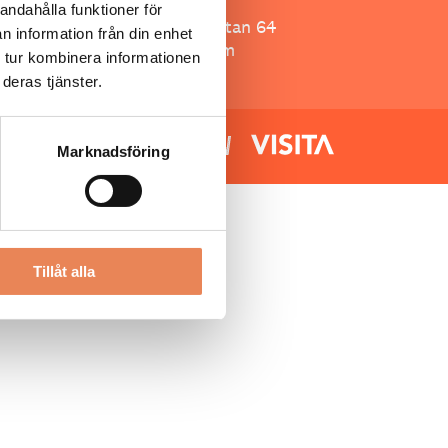
Besöksliv
andahålla funktioner för
Spoon, Brännkyrkagatan 64
n information från din enhet
118 23 Stockholm
 tur kombinera informationen
deras tjänster.
Marknadsföring
Tillåt alla