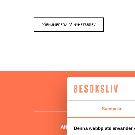
PRENUMERERA PÅ NYHETSBREV
Hos oss
besöksnär
o
Samtycke
ANSVARIG UTGIVARE
Denna webbplats använder 