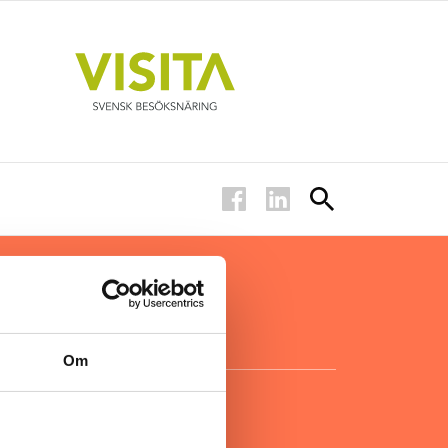
ar inom
för ägare
ta
.
Om
KONTAKT