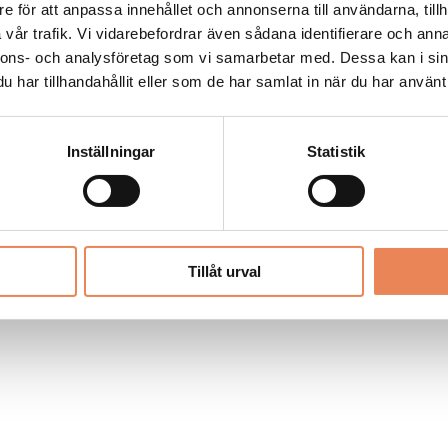
Allt material på besoksliv.se är skyddat
e för att anpassa innehållet och annonserna till användarna, tillh
enligt lagen om upphovsrätt.
vår trafik. Vi vidarebefordrar även sådana identifierare och anna
nnons- och analysföretag som vi samarbetar med. Dessa kan i sin
har tillhandahållit eller som de har samlat in när du har använt 
LIV
PRENUMERERA
ANNONSERA
Inställningar
Statistik
Tillåt urval