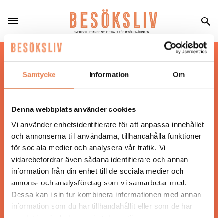
Hos oss läser du landets mest uppdaterade
nyheter och snackisar inom besöksnäringen.
Samtycke
Information
Om
Besöksliv i sin tryckta form är ett affärsmagasin
för ägare och ledare inom besöksnäringen.
Tidningen ges ut av
Visita
.
Denna webbplats använder cookies
Vi använder enhetsidentifierare för att anpassa innehållet
och annonserna till användarna, tillhandahålla funktioner
för sociala medier och analysera vår trafik. Vi
ANSVARIG UTGIVARE
vidarebefordrar även sådana identifierare och annan
Jonas Siljhammar
information från din enhet till de sociala medier och
annons- och analysföretag som vi samarbetar med.
Dessa kan i sin tur kombinera informationen med annan
UPPHOVSRÄTT
information som du har tillhandahållit eller som de har
samlat in när du har använt deras tjänster.