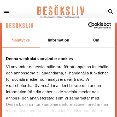
Hos oss läser du landets mest uppdaterade
nyheter och snackisar inom besöksnäringen.
Samtycke
Information
Om
Besöksliv i sin tryckta form är ett affärsmagasin
för ägare och ledare inom besöksnäringen.
Tidningen ges ut av
Visita
.
Denna webbplats använder cookies
Vi använder enhetsidentifierare för att anpassa innehållet
och annonserna till användarna, tillhandahålla funktioner
för sociala medier och analysera vår trafik. Vi
ANSVARIG UTGIVARE
vidarebefordrar även sådana identifierare och annan
Jonas Siljhammar
information från din enhet till de sociala medier och
annons- och analysföretag som vi samarbetar med.
Dessa kan i sin tur kombinera informationen med annan
UPPHOVSRÄTT
information som du har tillhandahållit eller som de har
samlat in när du har använt deras tjänster.